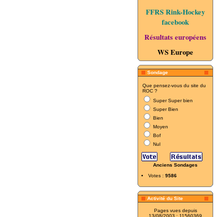
FFRS Rink-Hockey
facebook
Résultats européens
WS Europe
Sondage
Que pensez-vous du site du
ROC ?
Super Super bien
Super Bien
Bien
Moyen
Bof
Nul
Anciens Sondages
Votes :
9586
Activité du Site
Pages vues depuis
13/08/2003 : 11560369