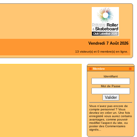
Vendredi 7 Août 2026
13 visiteur(s) et 0 membre(s) en ligne.
Membre
Identifiant
Mot de Passe
Vous n'avez pas encore de
compte personnel ? Vous
devriez
en créer un
. Une fois
enregistré vous aurez certains
avantages, comme pouvoir
modifier l'aspect du site, ou
poster des Commentaires
signés...