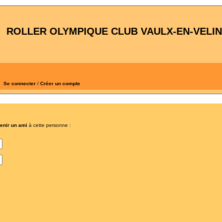
ROLLER OLYMPIQUE CLUB VAULX-EN-VELIN
Se connecter
/
Créer un compte
venir un ami
à cette personne :