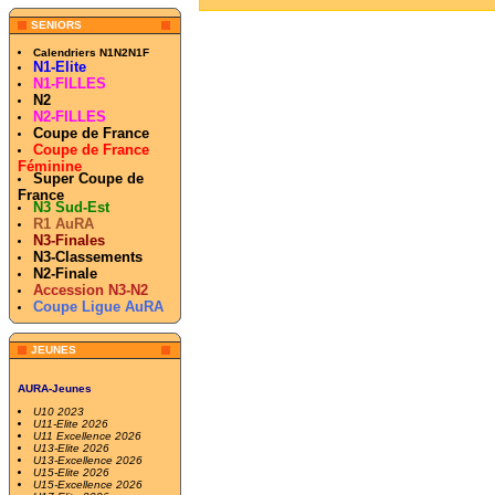
SENIORS
Calendriers N1N2N1F
N1-Elite
N1-FILLES
N2
N2-FILLES
Coupe de France
Coupe de France
Féminine
Super Coupe de
France
N3 Sud-Est
R1 AuRA
N3-Finales
N3-Classements
N2-Finale
Accession N3-N2
Coupe Ligue AuRA
JEUNES
AURA-Jeunes
U10 2023
U11-Elite 2026
U11 Excellence 2026
U13-Elite 2026
U13-Excellence 2026
U15-Elite 2026
U15-Excellence 2026