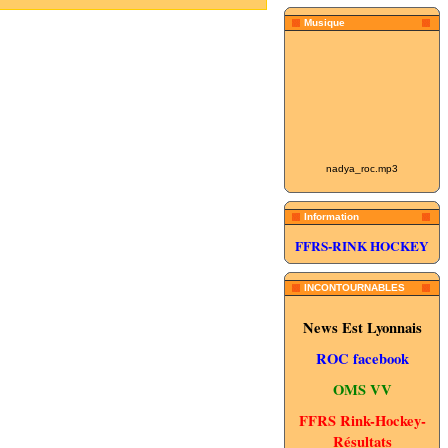
Musique
nadya_roc.mp3
Information
FFRS-RINK HOCKEY
INCONTOURNABLES
News Est Lyonnais
ROC facebook
OMS VV
FFRS Rink-Hockey-
Résultats