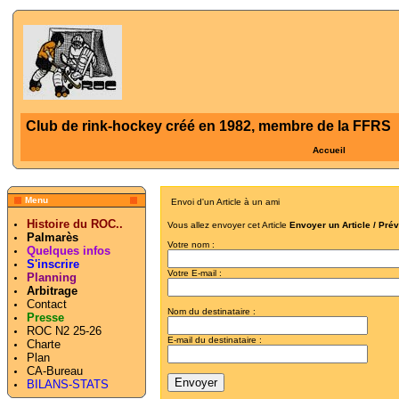
Club de rink-hockey créé en 1982, membre de la FFRS
Accueil
Menu
Envoi d'un Article à un ami
Histoire du ROC..
Vous allez envoyer cet Article
Envoyer un Article / Pré
Palmarès
Votre nom :
Quelques infos
S'inscrire
Votre E-mail :
Planning
Arbitrage
Contact
Nom du destinataire :
Presse
ROC N2 25-26
E-mail du destinataire :
Charte
Plan
CA-Bureau
BILANS-STATS