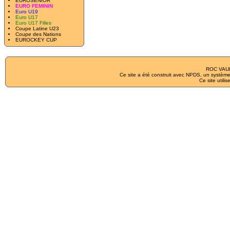
EUROSENIOR
EURO FEMININ
Euro U19
Euro U17
Euro U17 Filles
Coupe Latine U23
Coupe des Nations
EUROCKEY CUP
ROC VAUL
Ce site a été construit avec
NPDS
, un système
Ce site utilis