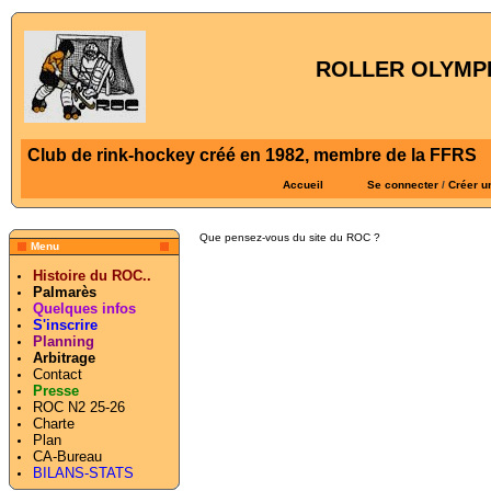
ROLLER OLYMPI
Club de rink-hockey créé en 1982, membre de la FFRS
Accueil
Se connecter
/
Créer u
Que pensez-vous du site du ROC ?
Menu
Histoire du ROC..
Palmarès
Quelques infos
S'inscrire
Planning
Arbitrage
Contact
Presse
ROC N2 25-26
Charte
Plan
CA-Bureau
BILANS-STATS