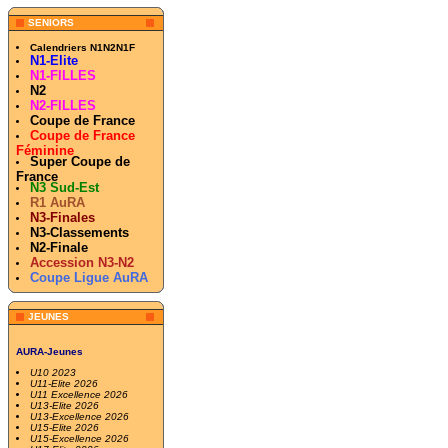
SENIORS
Calendriers N1N2N1F
N1-Elite
N1-FILLES
N2
N2-FILLES
Coupe de France
Coupe de France
Féminine
Super Coupe de
France
N3 Sud-Est
R1 AuRA
N3-Finales
N3-Classements
N2-Finale
Accession N3-N2
Coupe Ligue AuRA
JEUNES
AURA-Jeunes
U10 2023
U11-Elite 2026
U11 Excellence 2026
U13-Elite 2026
U13-Excellence 2026
U15-Elite 2026
U15-Excellence 2026