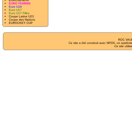
EUROSENIOR
EURO FEMININ
Euro U19
Euro U17
Euro U17 Filles
Coupe Latine U23
Coupe des Nations
EUROCKEY CUP
ROC VAUL
Ce site a été construit avec
NPDS
, un système
Ce site utilis