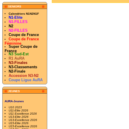
SENIORS
Calendriers N1N2N1F
N1-Elite
N1-FILLES
N2
N2-FILLES
Coupe de France
Coupe de France
Féminine
Super Coupe de
France
N3 Sud-Est
R1 AuRA
N3-Finales
N3-Classements
N2-Finale
Accession N3-N2
Coupe Ligue AuRA
JEUNES
AURA-Jeunes
U10 2023
U11-Elite 2026
U11 Excellence 2026
U13-Elite 2026
U13-Excellence 2026
U15-Elite 2026
U15-Excellence 2026