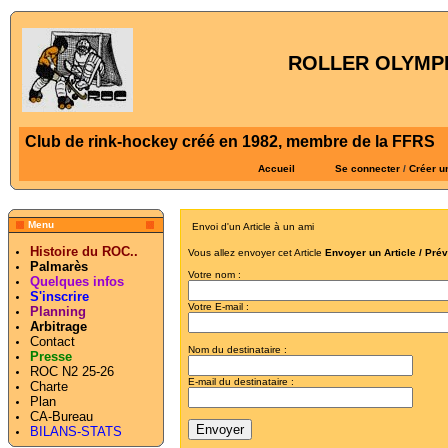
ROLLER OLYMPI
Club de rink-hockey créé en 1982, membre de la FFRS
Accueil
Se connecter
/
Créer u
Menu
Envoi d'un Article à un ami
Histoire du ROC..
Vous allez envoyer cet Article
Envoyer un Article / Pré
Palmarès
Votre nom :
Quelques infos
S'inscrire
Votre E-mail :
Planning
Arbitrage
Contact
Nom du destinataire :
Presse
ROC N2 25-26
E-mail du destinataire :
Charte
Plan
CA-Bureau
BILANS-STATS