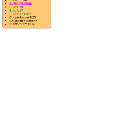
EUROSENIOR
EURO FEMININ
Euro U19
Euro U17
Euro U17 Filles
Coupe Latine U23
Coupe des Nations
EUROCKEY CUP