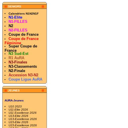
SENIORS
Calendriers N1N2N1F
N1-Elite
N1-FILLES
N2
N2-FILLES
Coupe de France
Coupe de France
Féminine
Super Coupe de
France
N3 Sud-Est
R1 AuRA
N3-Finales
N3-Classements
N2-Finale
Accession N3-N2
Coupe Ligue AuRA
JEUNES
AURA-Jeunes
U10 2023
U11-Elite 2026
U11 Excellence 2026
U13-Elite 2026
U13-Excellence 2026
U15-Elite 2026
U15-Excellence 2026