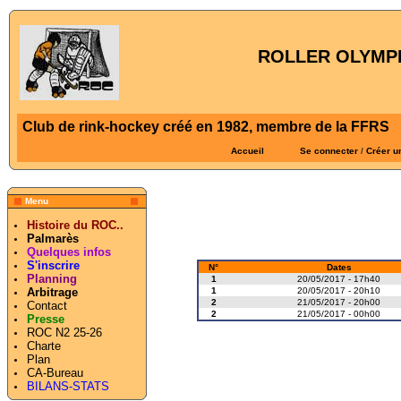
ROLLER OLYMPI
Club de rink-hockey créé en 1982, membre de la FFRS
Accueil
Se connecter
/
Créer u
Menu
Histoire du ROC..
Palmarès
Quelques infos
S'inscrire
N°
Dates
Planning
1
20/05/2017 - 17h40
1
20/05/2017 - 20h10
Arbitrage
2
21/05/2017 - 20h00
Contact
2
21/05/2017 - 00h00
Presse
ROC N2 25-26
Charte
Plan
CA-Bureau
BILANS-STATS