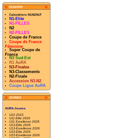
SENIORS
Calendriers N1N2N1F
N1-Elite
N1-FILLES
N2
N2-FILLES
Coupe de France
Coupe de France
Féminine
Super Coupe de
France
N3 Sud-Est
R1 AuRA
N3-Finales
N3-Classements
N2-Finale
Accession N3-N2
Coupe Ligue AuRA
JEUNES
AURA-Jeunes
U10 2023
U11-Elite 2026
U11 Excellence 2026
U13-Elite 2026
U13-Excellence 2026
U15-Elite 2026
U15-Excellence 2026