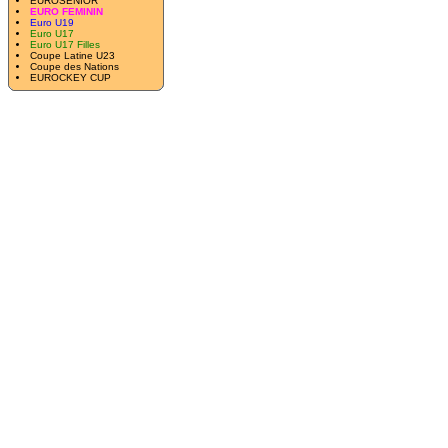
EUROSENIOR
EURO FEMININ
Euro U19
Euro U17
Euro U17 Filles
Coupe Latine U23
Coupe des Nations
EUROCKEY CUP