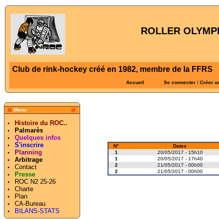
ROLLER OLYMPI
Club de rink-hockey créé en 1982, membre de la FFRS
Accueil
Se connecter
/
Créer u
Menu
Histoire du ROC..
Palmarès
Quelques infos
S'inscrire
N°
Dates
Planning
1
20/05/2017 - 15h10
1
20/05/2017 - 17h40
Arbitrage
2
21/05/2017 - 00h00
Contact
2
21/05/2017 - 00h00
Presse
ROC N2 25-26
Charte
Plan
CA-Bureau
BILANS-STATS