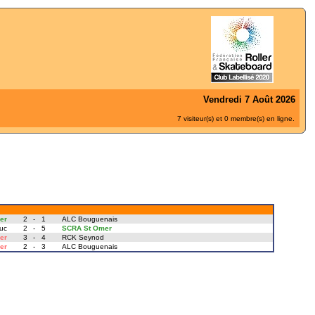
Vendredi 7 Août 2026
7 visiteur(s) et 0 membre(s) en ligne.
er
2
-
1
ALC Bouguenais
uc
2
-
5
SCRA St Omer
er
3
-
4
RCK Seynod
er
2
-
3
ALC Bouguenais