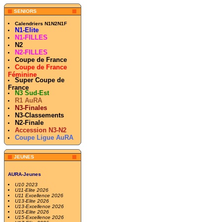
SENIORS
Calendriers N1N2N1F
N1-Elite
N1-FILLES
N2
N2-FILLES
Coupe de France
Coupe de France
Féminine
Super Coupe de
France
N3 Sud-Est
R1 AuRA
N3-Finales
N3-Classements
N2-Finale
Accession N3-N2
Coupe Ligue AuRA
JEUNES
AURA-Jeunes
U10 2023
U11-Elite 2026
U11 Excellence 2026
U13-Elite 2026
U13-Excellence 2026
U15-Elite 2026
U15-Excellence 2026