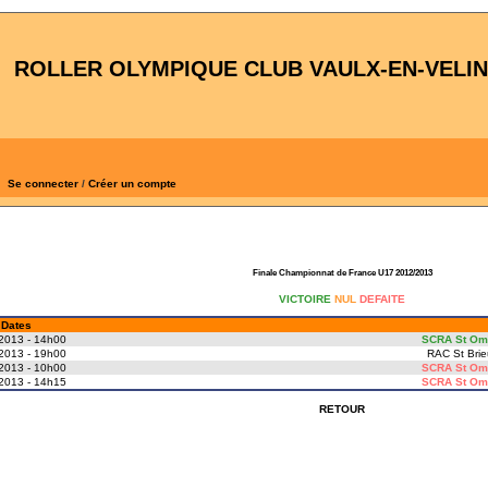
ROLLER OLYMPIQUE CLUB VAULX-EN-VELIN
Se connecter
/
Créer un compte
Finale Championnat de France U17 2012/2013
VICTOIRE
NUL
DEFAITE
Dates
2013 - 14h00
SCRA St Om
2013 - 19h00
RAC St Brie
2013 - 10h00
SCRA St Om
2013 - 14h15
SCRA St Om
RETOUR