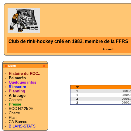
Club de rink-hockey créé en 1982, membre de la FFRS
Accueil
Menu
Histoire du ROC..
Palmarès
Quelques infos
S'inscrire
N°
Planning
1
08/06/
1
08/06/
Arbitrage
2
09/06/
Contact
2
09/06/
Presse
ROC N2 25-26
Charte
Plan
CA-Bureau
BILANS-STATS