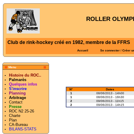
ROLLER OLYMPI
Club de rink-hockey créé en 1982, membre de la FFRS
Accueil
Se connecter
/
Créer u
Menu
Histoire du ROC..
Palmarès
Quelques infos
S'inscrire
N°
Dates
Planning
1
08/06/2013 - 14h00
1
08/06/2013 - 16h30
Arbitrage
2
09/06/2013 - 11h15
Contact
2
09/06/2013 - 14h15
Presse
ROC N2 25-26
Charte
Plan
CA-Bureau
BILANS-STATS