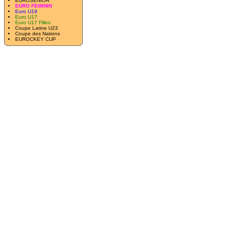
EUROSENIOR
EURO FEMININ
Euro U19
Euro U17
Euro U17 Filles
Coupe Latine U23
Coupe des Nations
EUROCKEY CUP