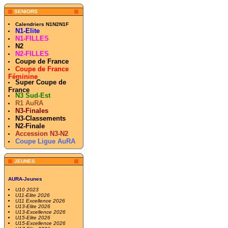
SENIORS
Calendriers N1N2N1F
N1-Elite
N1-FILLES
N2
N2-FILLES
Coupe de France
Coupe de France
Féminine
Super Coupe de
France
N3 Sud-Est
R1 AuRA
N3-Finales
N3-Classements
N2-Finale
Accession N3-N2
Coupe Ligue AuRA
JEUNES
AURA-Jeunes
U10 2023
U11-Elite 2026
U11 Excellence 2026
U13-Elite 2026
U13-Excellence 2026
U15-Elite 2026
U15-Excellence 2026