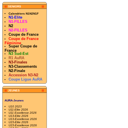
SENIORS
Calendriers N1N2N1F
N1-Elite
N1-FILLES
N2
N2-FILLES
Coupe de France
Coupe de France
Féminine
Super Coupe de
France
N3 Sud-Est
R1 AuRA
N3-Finales
N3-Classements
N2-Finale
Accession N3-N2
Coupe Ligue AuRA
JEUNES
AURA-Jeunes
U10 2023
U11-Elite 2026
U11 Excellence 2026
U13-Elite 2026
U13-Excellence 2026
U15-Elite 2026
U15-Excellence 2026