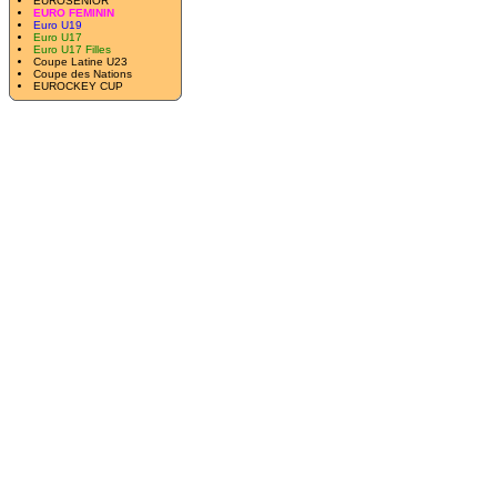
EUROSENIOR
EURO FEMININ
Euro U19
Euro U17
Euro U17 Filles
Coupe Latine U23
Coupe des Nations
EUROCKEY CUP