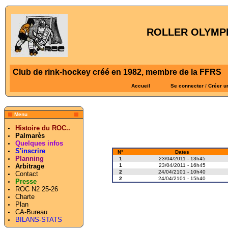
ROLLER OLYMPI
Club de rink-hockey créé en 1982, membre de la FFRS
Accueil
Se connecter
/
Créer u
Menu
Histoire du ROC..
Palmarès
Quelques infos
S'inscrire
N°
Dates
Planning
1
23/04/2011 - 13h45
1
23/04/2011 - 16h45
Arbitrage
2
24/04/2101 - 10h40
Contact
2
24/04/2101 - 15h40
Presse
ROC N2 25-26
Charte
Plan
CA-Bureau
BILANS-STATS