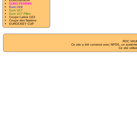
EUROSENIOR
EURO FEMININ
Euro U19
Euro U17
Euro U17 Filles
Coupe Latine U23
Coupe des Nations
EUROCKEY CUP
ROC VAUL
Ce site a été construit avec
NPDS
, un système
Ce site utilis