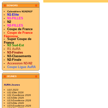
SENIORS
Calendriers N1N2N1F
N1-Elite
N1-FILLES
N2
N2-FILLES
Coupe de France
Coupe de France
Féminine
Super Coupe de
France
N3 Sud-Est
R1 AuRA
N3-Finales
N3-Classements
N2-Finale
Accession N3-N2
Coupe Ligue AuRA
JEUNES
AURA-Jeunes
U10 2023
U11-Elite 2026
U11 Excellence 2026
U13-Elite 2026
U13-Excellence 2026
U15-Elite 2026
U15-Excellence 2026