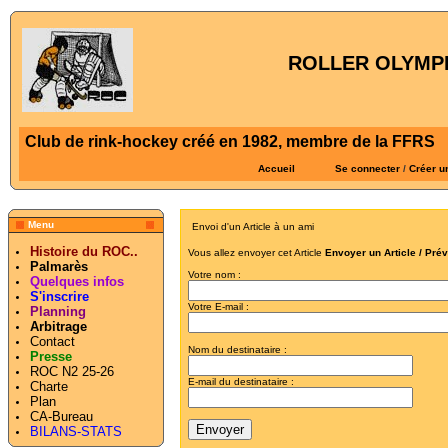
ROLLER OLYMPI
Club de rink-hockey créé en 1982, membre de la FFRS
Accueil
Se connecter
/
Créer u
Menu
Envoi d'un Article à un ami
Histoire du ROC..
Vous allez envoyer cet Article
Envoyer un Article / Pré
Palmarès
Votre nom :
Quelques infos
S'inscrire
Votre E-mail :
Planning
Arbitrage
Contact
Nom du destinataire :
Presse
ROC N2 25-26
E-mail du destinataire :
Charte
Plan
CA-Bureau
BILANS-STATS