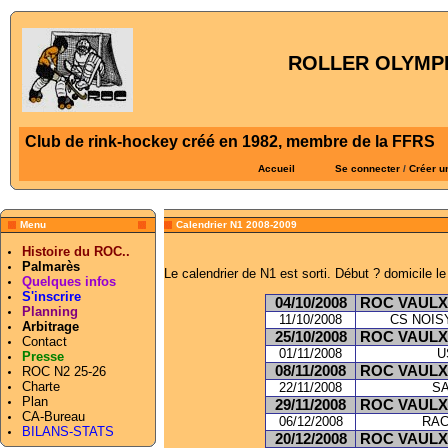
ROLLER OLYMPI
Club de rink-hockey créé en 1982, membre de la FFRS
Accueil
Se connecter
/
Créer u
Menu
Calendrier N1 2008-2009
Histoire du ROC..
Palmarès
Le calendrier de N1 est sorti. Début ? domicile l
Quelques infos
S'inscrire
04/10/2008
ROC VAULX
Planning
11/10/2008
CS NOIS
Arbitrage
25/10/2008
ROC VAULX
Contact
01/11/2008
U
Presse
08/11/2008
ROC VAULX
ROC N2 25-26
Charte
22/11/2008
S
Plan
29/11/2008
ROC VAULX
CA-Bureau
06/12/2008
RAC
BILANS-STATS
20/12/2008
ROC VAULX