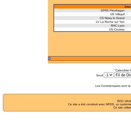
Jour
SPRS Ploufragan
US Villejuif
CS Noisy le Grand
LV La Roche sur Yon
RHC Lyon
US Coutras
"Calendrier
Seuil
Les Commentaires sont la 
ROC VAUL
Ce site a été construit avec
NPDS
, un système
Ce site utilis