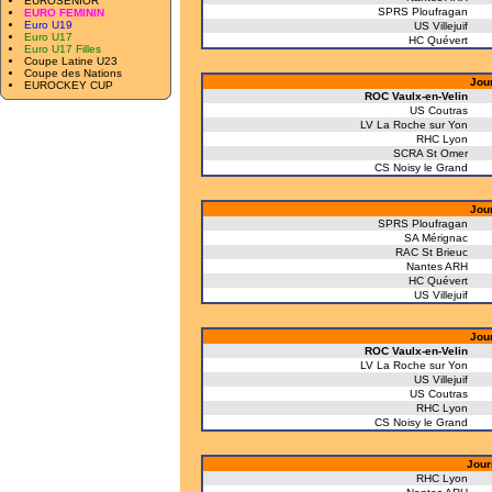
EUROSENIOR
SPRS Ploufragan
EURO FEMININ
Euro U19
US Villejuif
Euro U17
HC Quévert
Euro U17 Filles
Coupe Latine U23
Coupe des Nations
Jou
EUROCKEY CUP
ROC Vaulx-en-Velin
US Coutras
LV La Roche sur Yon
RHC Lyon
SCRA St Omer
CS Noisy le Grand
Jou
SPRS Ploufragan
SA Mérignac
RAC St Brieuc
Nantes ARH
HC Quévert
US Villejuif
Jou
ROC Vaulx-en-Velin
LV La Roche sur Yon
US Villejuif
US Coutras
RHC Lyon
CS Noisy le Grand
Jour
RHC Lyon