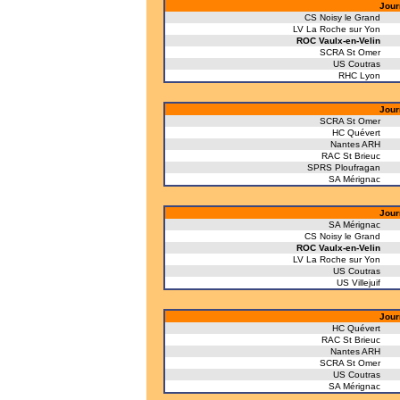
Jour
CS Noisy le Grand
LV La Roche sur Yon
ROC Vaulx-en-Velin
SCRA St Omer
US Coutras
RHC Lyon
Jour
SCRA St Omer
HC Quévert
Nantes ARH
RAC St Brieuc
SPRS Ploufragan
SA Mérignac
Jour
SA Mérignac
CS Noisy le Grand
ROC Vaulx-en-Velin
LV La Roche sur Yon
US Coutras
US Villejuif
Jour
HC Quévert
RAC St Brieuc
Nantes ARH
SCRA St Omer
US Coutras
SA Mérignac