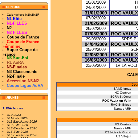
10/01/2009
H
SENIORS
24/01/2009
U
31/01/2009
ROC VAULX
Calendriers N1N2N1F
07/02/2009
N1-Elite
N1-FILLES
21/02/2009
ROC VAULX
N2
28/02/2009
N2-FILLES
07/03/2009
ROC VAULX
Coupe de France
29/03/2009
SPRS P
Coupe de France
04/04/2009
ROC VAULX
Féminine
25/04/2009
SC
Super Coupe de
France
02/05/2009
ROC VAULX
N3 Sud-Est
16/05/2009
ROC VAULX
R1 AuRA
23/05/2009
LV LA ROC
N3-Finales
N3-Classements
CALE
N2-Finale
Accession N3-N2
Jou
Coupe Ligue AuRA
SA Mérignac
HC Quévert
SCRA St Omer
JEUNES
ROC Vaulx-en-Velin
RAC St Brieuc
AURA-Jeunes
Nantes ARH
U10 2023
U11-Elite 2026
Jou
U11 Excellence 2026
US Coutras
U13-Elite 2026
U13-Excellence 2026
Nantes ARH
U15-Elite 2026
CS Noisy le Grand
U15-Excellence 2026
US Villejuif