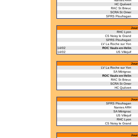
Nantes ARH
HC Quévert
RAC St Brieuc
SCRA St Omer
SPRS Ploufragan
Jour
RHC Lyon
CS Noisy le Grand
SPRS Ploufragan
LV La Roche sur Yon
14/02
ROC Vaulx-en-Velin
14/02
US Villejuif
Jour
LV La Roche sur Yon
SA Mérignac
ROC Vaulx-en-Velin
RAC St Brieuc
SCRA St Omer
HC Quévert
Jour
SPRS Ploufragan
Nantes ARH
SA Mérignac
US Villejuif
RHC Lyon
CS Noisy le Grand
Jour