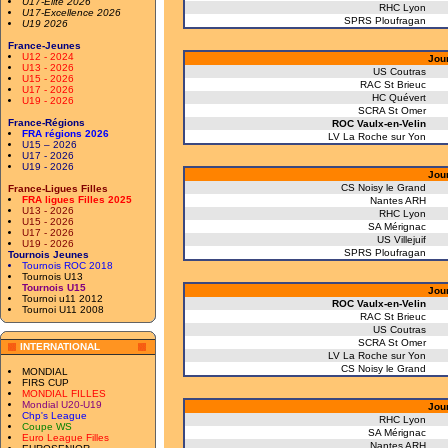
U17-Elite 2026
RHC Lyon
U17-Excellence 2026
SPRS Ploufragan
U19 2026
France-Jeunes
U12 - 2024
Jou
U13 - 2026
US Coutras
U15 - 2026
RAC St Brieuc
U17 - 2026
HC Quévert
U19 - 2026
SCRA St Omer
France-Régions
ROC Vaulx-en-Velin
FRA régions 2026
LV La Roche sur Yon
U15 – 2026
U17 - 2026
U19 - 2026
Jou
CS Noisy le Grand
France-Ligues Filles
FRA ligues Filles 2025
Nantes ARH
U13 - 2026
RHC Lyon
U15 - 2026
SA Mérignac
U17 - 2026
US Villejuif
U19 - 2026
SPRS Ploufragan
Tournois Jeunes
Tournois ROC 2018
Tournois U13
Tournois U15
Jou
Tournoi u11 2012
ROC Vaulx-en-Velin
Tournoi U11 2008
RAC St Brieuc
US Coutras
SCRA St Omer
INTERNATIONAL
LV La Roche sur Yon
CS Noisy le Grand
MONDIAL
FIRS CUP
MONDIAL FILLES
Mondial U20-U19
Jou
Chp's League
RHC Lyon
Coupe WS
SA Mérignac
Euro League Filles
Nantes ARH