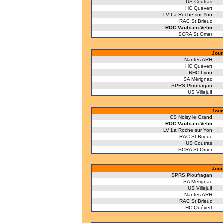
US Coutras
HC Quévert
LV La Roche sur Yon
RAC St Brieuc
ROC Vaulx-en-Velin
SCRA St Omer
Jour
Nantes ARH
HC Quévert
RHC Lyon
SA Mérignac
SPRS Ploufragan
US Villejuif
Jour
CS Noisy le Grand
ROC Vaulx-en-Velin
LV La Roche sur Yon
RAC St Brieuc
US Coutras
SCRA St Omer
Jour
SPRS Ploufragan
SA Mérignac
US Villejuif
Nantes ARH
RAC St Brieuc
HC Quévert