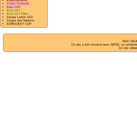
EUROSENIOR
EURO FEMININ
Euro U19
Euro U17
Euro U17 Filles
Coupe Latine U23
Coupe des Nations
EUROCKEY CUP
ROC VAUL
Ce site a été construit avec
NPDS
, un système
Ce site utilis