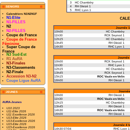
3
HC Chambéry
4
RH Gleizé 1
SENIORS
5
RHC Lyon 1
Calendriers N1N2N1F
N1-Elite
CALE
N1-FILLES
N2
Journée 1
N2-FILLES
10h00
HC Chambéry
Coupe de France
11h30
RCK Seynod 1
Coupe de France
12h15
HC Chambéry
13h45
RH Gleizé 1
Féminine
Super Coupe de
14h30
RHC Lyon 1
France
N3 Sud-Est
Journée 
R1 AuRA
10h00
RCK Seynod 1
N3-Finales
11h30
RHC Lyon 1
N3-Classements
12h15
HC Chambéry
N2-Finale
13h45
RCK Seynod 1
Accession N3-N2
15h15
ROC Vaulx-en-Velin
Coupe Ligue AuRA
16h00
RH Gleizé 1
Journée
JEUNES
10h00
RH Gleizé 1
11h30
ROC Vaulx-en-Velin
AURA-Jeunes
12h15
HC Chambéry
13h45
RH Gleizé 1
U10 2023
14h30
ROC Vaulx-en-Velin
U11-Elite 2026
16h00
RH Gleizé 1
U11 Excellence 2026
U13-Elite 2026
U13-Excellence 2026
U15-Elite 2026
Journée 4 l
U15-Excellence 2026
14h30
07/04
RHC Lyon 1