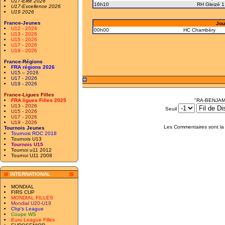
U17-Elite 2026
16h10
RH Gleizé 1
U17-Excellence 2026
U19 2026
France-Jeunes
Jou
U12 - 2024
00h00
HC Chambéry
U13 - 2026
U15 - 2026
U17 - 2026
U19 - 2026
France-Régions
FRA régions 2026
U15 – 2026
U17 - 2026
U19 - 2026
France-Ligues Filles
FRA ligues Filles 2025
"RA-BENJAMI
U13 - 2026
Seuil
U15 - 2026
U17 - 2026
U19 - 2026
Les Commentaires sont la 
Tournois Jeunes
Tournois ROC 2018
Tournois U13
Tournois U15
Tournoi u11 2012
Tournoi U11 2008
INTERNATIONAL
MONDIAL
FIRS CUP
MONDIAL FILLES
Mondial U20-U19
Chp's League
Coupe WS
Euro League Filles