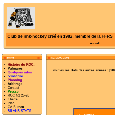
Club de rink-hockey créé en 1982, membre de la FFRS
Accueil
Menu
N1--2000-2001
Histoire du ROC..
Palmarès
voir les résultats des autres années :
[
20
Quelques infos
S'inscrire
Planning
Arbitrage
Contact
Presse
ROC N2 25-26
Charte
Plan
CA-Bureau
BILANS-STATS