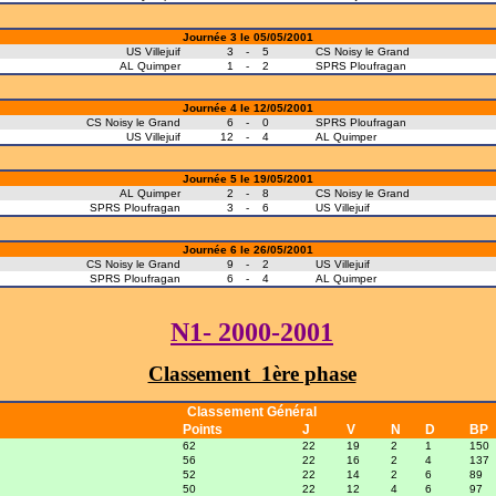
Journée 3 le 05/05/2001
US Villejuif
3
-
5
CS Noisy le Grand
AL Quimper
1
-
2
SPRS Ploufragan
Journée 4 le 12/05/2001
CS Noisy le Grand
6
-
0
SPRS Ploufragan
US Villejuif
12
-
4
AL Quimper
Journée 5 le 19/05/2001
AL Quimper
2
-
8
CS Noisy le Grand
SPRS Ploufragan
3
-
6
US Villejuif
Journée 6 le 26/05/2001
CS Noisy le Grand
9
-
2
US Villejuif
SPRS Ploufragan
6
-
4
AL Quimper
N1- 2000-2001
Classement 1ère phase
Classement Général
Points
J
V
N
D
BP
62
22
19
2
1
150
56
22
16
2
4
137
52
22
14
2
6
89
50
22
12
4
6
97