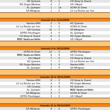
HC Quévert
6
-
1
CS Noisy le Grand
RS Gujan-Mestras
4
-
2
US Villejuif
AL Quimper
1
-
14
SCRA St Omer
SA Mérignac
1
-
0
LV La Roche sur Yon
Journée 8 le 11/11/2000
Nantes ARH
2
-
5
HC Quévert
LV La Roche sur Yon
0
-
3
SCRA St Omer
US Coutras
11
-
7
SA Mérignac
SPRS Ploufragan
4
-
5
AL Quimper
CS Noisy le Grand
6
-
2
RS Gujan-Mestras
ROC Vaulx-en-Velin
4
-
1
US Villejuif
Journée 9 le 18/11/2000
SCRA St Omer
12
-
2
SPRS Ploufragan
ROC Vaulx-en-Velin
6
-
9
US Coutras
US Villejuif
7
-
3
CS Noisy le Grand
HC Quévert
7
-
2
LV La Roche sur Yon
RS Gujan-Mestras
5
-
4
Nantes ARH
AL Quimper
1
-
5
SA Mérignac
Journée 10 le 25/11/2000
Nantes ARH
8
-
2
CS Noisy le Grand
LV La Roche sur Yon
4
-
3
RS Gujan-Mestras
US Coutras
4
-
4
HC Quévert
AL Quimper
2
-
2
ROC Vaulx-en-Velin
SA Mérignac
3
-
7
SCRA St Omer
SPRS Ploufragan
3
-
3
US Villejuif
Journée 11 le 09/12/2000
SA Mérignac
9
-
2
SPRS Ploufragan