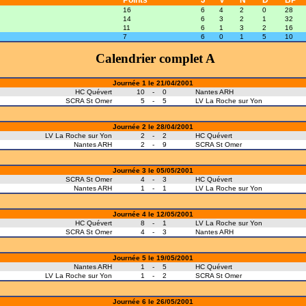
Points
J
V
N
D
BP
16
6
4
2
0
28
14
6
3
2
1
32
11
6
1
3
2
16
7
6
0
1
5
10
Calendrier complet A
Journée 1 le 21/04/2001
HC Quévert
10
-
0
Nantes ARH
SCRA St Omer
5
-
5
LV La Roche sur Yon
Journée 2 le 28/04/2001
LV La Roche sur Yon
2
-
2
HC Quévert
Nantes ARH
2
-
9
SCRA St Omer
Journée 3 le 05/05/2001
SCRA St Omer
4
-
3
HC Quévert
Nantes ARH
1
-
1
LV La Roche sur Yon
Journée 4 le 12/05/2001
HC Quévert
8
-
1
LV La Roche sur Yon
SCRA St Omer
4
-
3
Nantes ARH
Journée 5 le 19/05/2001
Nantes ARH
1
-
5
HC Quévert
LV La Roche sur Yon
1
-
2
SCRA St Omer
Journée 6 le 26/05/2001