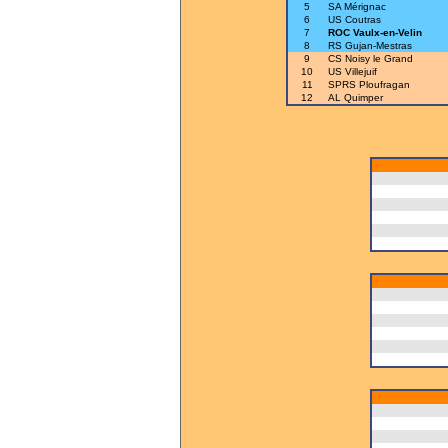
5
SA Mérignac
6
US Coutras
7
ROC Vaulx-en-Velin
8
RS Gujan-Mestras
9
CS Noisy le Grand
10
US Villejuif
11
SPRS Ploufragan
12
AL Quimper