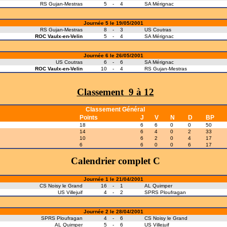
RS Gujan-Mestras
5
-
4
SA Mérignac
Journée 5 le 19/05/2001
RS Gujan-Mestras
8
-
3
US Coutras
ROC Vaulx-en-Velin
5
-
4
SA Mérignac
Journée 6 le 26/05/2001
US Coutras
6
-
6
SA Mérignac
ROC Vaulx-en-Velin
10
-
4
RS Gujan-Mestras
Classement 9 à 12
Classement Général
Points
J
V
N
D
BP
18
6
6
0
0
50
14
6
4
0
2
33
10
6
2
0
4
17
6
6
0
0
6
17
Calendrier complet C
Journée 1 le 21/04/2001
CS Noisy le Grand
16
-
1
AL Quimper
US Villejuif
4
-
2
SPRS Ploufragan
Journée 2 le 28/04/2001
SPRS Ploufragan
4
-
6
CS Noisy le Grand
AL Quimper
5
-
6
US Villejuif