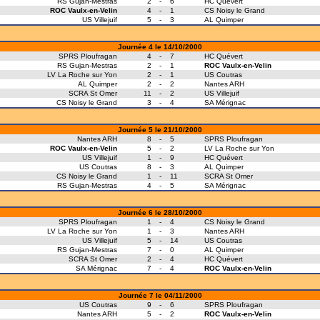
RS Gujan-Mestras
2
-
6
HC Quévert
ROC Vaulx-en-Velin
4
-
1
CS Noisy le Grand
US Villejuif
5
-
3
AL Quimper
Journée 4 le 14/10/2000
SPRS Ploufragan
4
-
7
HC Quévert
RS Gujan-Mestras
2
-
1
ROC Vaulx-en-Velin
LV La Roche sur Yon
2
-
1
US Coutras
AL Quimper
2
-
2
Nantes ARH
SCRA St Omer
11
-
2
US Villejuif
CS Noisy le Grand
3
-
4
SA Mérignac
Journée 5 le 21/10/2000
Nantes ARH
8
-
5
SPRS Ploufragan
ROC Vaulx-en-Velin
5
-
2
LV La Roche sur Yon
US Villejuif
1
-
9
HC Quévert
US Coutras
8
-
3
AL Quimper
CS Noisy le Grand
1
-
11
SCRA St Omer
RS Gujan-Mestras
4
-
5
SA Mérignac
Journée 6 le 28/10/2000
SPRS Ploufragan
1
-
4
CS Noisy le Grand
LV La Roche sur Yon
1
-
3
Nantes ARH
US Villejuif
5
-
14
US Coutras
RS Gujan-Mestras
7
-
0
AL Quimper
SCRA St Omer
2
-
4
HC Quévert
SA Mérignac
7
-
4
ROC Vaulx-en-Velin
Journée 7 le 04/11/2000
US Coutras
9
-
6
SPRS Ploufragan
Nantes ARH
5
-
2
ROC Vaulx-en-Velin