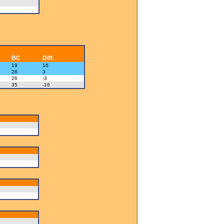
BC
Diff.
19
16
28
3
26
-3
35
-16