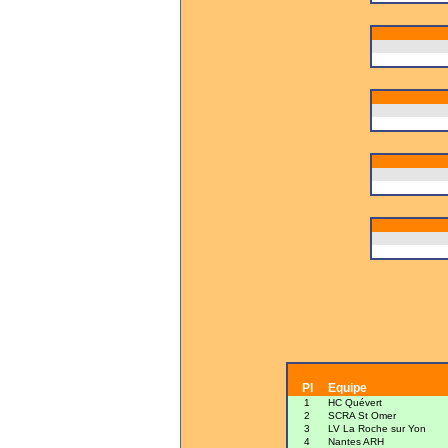
Pl
Equipe
1
HC Quévert
2
SCRA St Omer
3
LV La Roche sur Yon
4
Nantes ARH