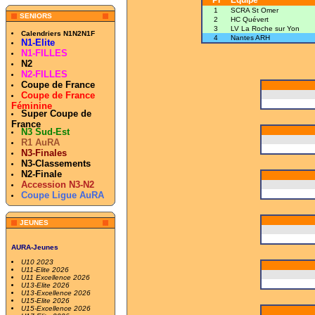
Pl
Equipe
1
SCRA St Omer
SENIORS
2
HC Quévert
3
LV La Roche sur Yon
Calendriers N1N2N1F
4
Nantes ARH
N1-Elite
N1-FILLES
N2
N2-FILLES
Coupe de France
Coupe de France
Féminine
Super Coupe de
France
N3 Sud-Est
R1 AuRA
N3-Finales
N3-Classements
N2-Finale
Accession N3-N2
Coupe Ligue AuRA
JEUNES
AURA-Jeunes
U10 2023
U11-Elite 2026
U11 Excellence 2026
U13-Elite 2026
U13-Excellence 2026
U15-Elite 2026
U15-Excellence 2026