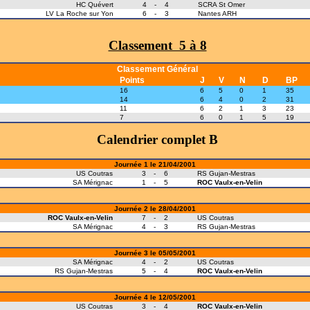
HC Quévert
4
-
4
SCRA St Omer
LV La Roche sur Yon
6
-
3
Nantes ARH
Classement 5 à 8
Classement Général
Points
J
V
N
D
BP
16
6
5
0
1
35
14
6
4
0
2
31
11
6
2
1
3
23
7
6
0
1
5
19
Calendrier complet B
Journée 1 le 21/04/2001
US Coutras
3
-
6
RS Gujan-Mestras
SA Mérignac
1
-
5
ROC Vaulx-en-Velin
Journée 2 le 28/04/2001
ROC Vaulx-en-Velin
7
-
2
US Coutras
SA Mérignac
4
-
3
RS Gujan-Mestras
Journée 3 le 05/05/2001
SA Mérignac
4
-
2
US Coutras
RS Gujan-Mestras
5
-
4
ROC Vaulx-en-Velin
Journée 4 le 12/05/2001
US Coutras
3
-
4
ROC Vaulx-en-Velin