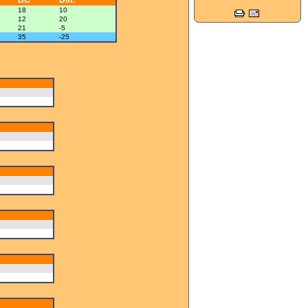
BC
Diff.
N2-SUD 2013-2014
18
10
12
20
21
-5
12-1-2013
35
-25
FINALES N3 2012
Barrages N2 - 2012
COUPE DE FRANCE 2012
7 janvier
N2-Nord 2011-2012