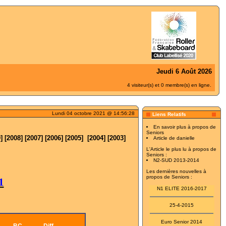
Jeudi 6 Août 2026
4 visiteur(s) et 0 membre(s) en ligne.
Lundi 04 octobre 2021 @ 14:56:28
Liens Relatifs
En savoir plus à propos de
Seniors
9
] [
2008
] [
2007
] [
2006
] [
2005
] [
2004
] [
2003
]
Article de danielle
L'Article le plus lu à propos de
Seniors :
N2-SUD 2013-2014
Les dernières nouvelles à
propos de Seniors :
1
N1 ELITE 2016-2017
25-4-2015
Euro Senior 2014