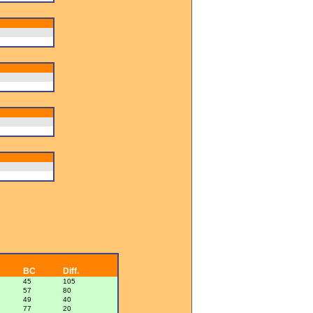
BC
Diff.
45
105
57
80
49
40
77
20