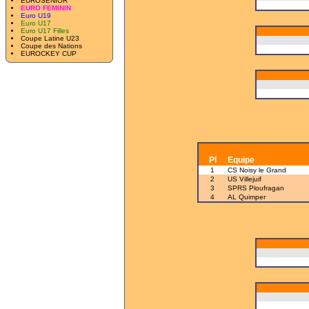
EUROSENIOR
EURO FEMININ
Euro U19
Euro U17
Euro U17 Filles
Coupe Latine U23
Coupe des Nations
EUROCKEY CUP
Pl
Equipe
1
CS Noisy le Grand
2
US Villejuif
3
SPRS Ploufragan
4
AL Quimper