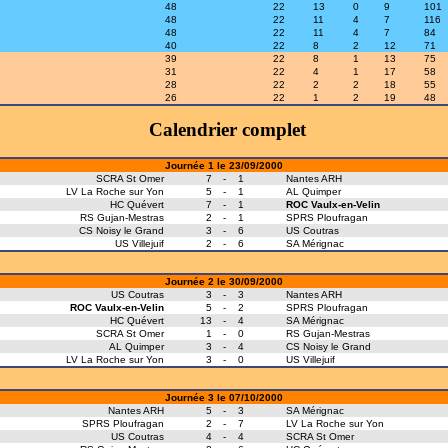
48
22
13
0
9
101
48
22
11
4
7
116
48
22
11
4
7
84
40
22
8
2
12
71
39
22
8
1
13
75
31
22
4
1
17
58
28
22
2
2
18
55
26
22
1
2
19
48
Calendrier complet
Journée 1 le 23/09/2000
SCRA St Omer
7
-
1
Nantes ARH
LV La Roche sur Yon
5
-
1
AL Quimper
HC Quévert
7
-
1
ROC Vaulx-en-Velin
RS Gujan-Mestras
2
-
1
SPRS Ploufragan
CS Noisy le Grand
3
-
6
US Coutras
US Villejuif
2
-
6
SA Mérignac
Journée 2 le 30/09/2000
US Coutras
3
-
3
Nantes ARH
ROC Vaulx-en-Velin
5
-
2
SPRS Ploufragan
HC Quévert
13
-
4
SA Mérignac
SCRA St Omer
1
-
0
RS Gujan-Mestras
AL Quimper
3
-
4
CS Noisy le Grand
LV La Roche sur Yon
3
-
0
US Villejuif
Journée 3 le 07/10/2000
Nantes ARH
5
-
3
SA Mérignac
SPRS Ploufragan
2
-
7
LV La Roche sur Yon
US Coutras
4
-
4
SCRA St Omer