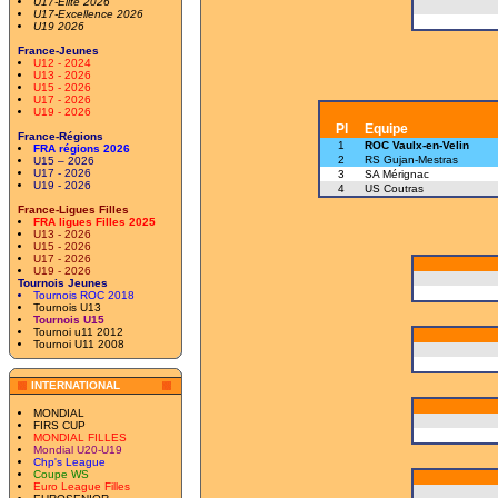
U17-Elite 2026
U17-Excellence 2026
U19 2026
France-Jeunes
U12 - 2024
U13 - 2026
U15 - 2026
U17 - 2026
U19 - 2026
Pl
Equipe
France-Régions
1
ROC Vaulx-en-Velin
FRA régions 2026
2
RS Gujan-Mestras
U15 – 2026
U17 - 2026
3
SA Mérignac
U19 - 2026
4
US Coutras
France-Ligues Filles
FRA ligues Filles 2025
U13 - 2026
U15 - 2026
U17 - 2026
U19 - 2026
Tournois Jeunes
Tournois ROC 2018
Tournois U13
Tournois U15
Tournoi u11 2012
Tournoi U11 2008
INTERNATIONAL
MONDIAL
FIRS CUP
MONDIAL FILLES
Mondial U20-U19
Chp's League
Coupe WS
Euro League Filles