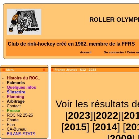
ROLLER OLYMPI
Club de rink-hockey créé en 1982, membre de la FFRS
Accueil
Se connecter
/
Créer u
Menu
France Jeunes - U12 - 2024
Histoire du ROC..
Palmarès
Quelques infos
S'inscrire
Planning
Voir les résultats 
Arbitrage
Contact
Presse
[
2023
][
2022
][
20
ROC N2 25-26
Charte
[
2015
] [
2014
] [
20
Plan
CA-Bureau
BILANS-STATS
[
2009
] 