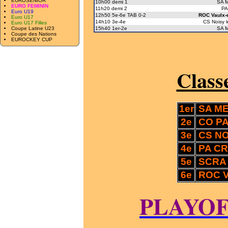
EUROSENIOR
10h00 demi 1
SA M
EURO FEMININ
11h20 demi 2
PA
Euro U19
12h50 5e-6e TAB 0-2
ROC Vaulx-e
Euro U17
14h10 3e-4e
CS Noisy 
Euro U17 Filles
Coupe Latine U23
15h40 1er-2e
SA M
Coupe des Nations
EUROCKEY CUP
Class
1er
SA M
2e
CO P
3e
CS NO
4e
PA C
5e
SCRA
6e
ROC V
PLAYOF