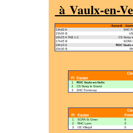
à Vaulx-en-Vel
- Samedi Journé
13h40 A
SHC F
15h00 B
US 
16h25 A TAB 1-2
CS Noisy 
17h45 B
SCRA 
19h10 A
ROC Vaulx-e
20h30 B
R
Cl
Pl
Equipe
1
ROC Vaulx-en-Velin
2
CS Noisy le Grand
3
SHC Fontenay
Cl
Pl
Equipe
Poin
1
SCRA St Omer
6
2
RHC Lyon
3
3
US Villejuif
0