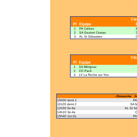
Cl
Pl
Equipe
1
PA Créhen
2
SA Gazinet Cestas
3
AL St Sébastien
Cl
Pl
Equipe
1
SA Mérignac
2
CO Pacé
3
LV La Roche sur Yon
- Dimanche Jo
10h00 demi 1
PA
11h20 demi 2
SA M
12h50 5e-6e
AL St S
14h10 3e-4e
C
15h40 1er-2e
PA