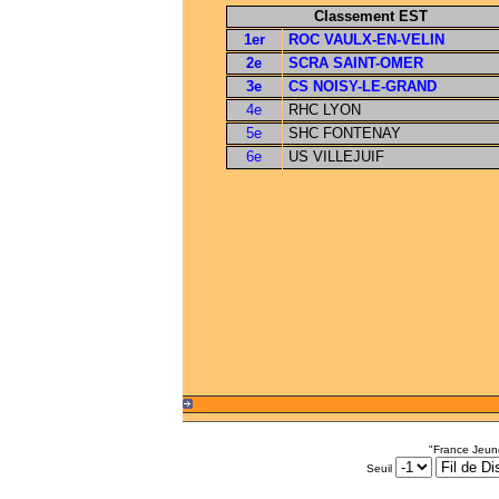
Classement EST
1er
ROC VAULX-EN-VELIN
2e
SCRA SAINT-OMER
3e
CS NOISY-LE-GRAND
4e
RHC LYON
5e
SHC FONTENAY
6e
US VILLEJUIF
"France Jeun
Seuil