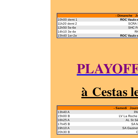
- Dimanche Jo
10h00 demi 1
ROC Vaulx-e
11h20 demi 2
SCRA 
12h50 5e-6e
SHC F
14h10 3e-4e
R
15h40 1er-2e
ROC Vaulx-e
PLAYOFF
à Cestas l
- Samedi Journé
13h40 A
PA
15h00 B
LV La Roche 
16h25 A
AL St S
17h45 B
SA M
19h10 A
SA Gazinet
20h30 B
C