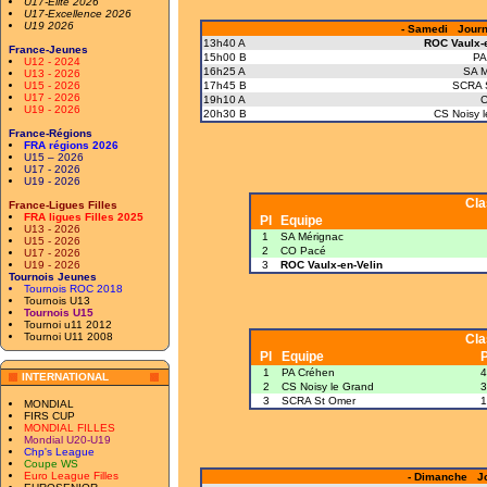
U17-Elite 2026
U17-Excellence 2026
U19 2026
- Samedi Journé
13h40 A
ROC Vaulx-e
France-Jeunes
15h00 B
PA
U12 - 2024
16h25 A
SA M
U13 - 2026
U15 - 2026
17h45 B
SCRA 
U17 - 2026
19h10 A
C
U19 - 2026
20h30 B
CS Noisy 
France-Régions
FRA régions 2026
U15 – 2026
U17 - 2026
U19 - 2026
Cl
France-Ligues Filles
FRA ligues Filles 2025
Pl
Equipe
U13 - 2026
1
SA Mérignac
U15 - 2026
2
CO Pacé
U17 - 2026
U19 - 2026
3
ROC Vaulx-en-Velin
Tournois Jeunes
Tournois ROC 2018
Tournois U13
Tournois U15
Tournoi u11 2012
Tournoi U11 2008
Cl
Pl
Equipe
P
1
PA Créhen
4
INTERNATIONAL
2
CS Noisy le Grand
3
3
SCRA St Omer
1
MONDIAL
FIRS CUP
MONDIAL FILLES
Mondial U20-U19
Chp's League
Coupe WS
Euro League Filles
- Dimanche Jo