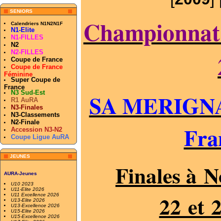
SENIORS
Championnat 
Calendriers N1N2N1F
N1-Elite
N1-FILLES
N2
N2-FILLES
Coupe de France
Coupe de France
Féminine
Super Coupe de
France
N3 Sud-Est
SA MERIGNA
R1 AuRA
N3-Finales
N3-Classements
N2-Finale
Fra
Accession N3-N2
Coupe Ligue AuRA
JEUNES
Finales à N
AURA-Jeunes
U10 2023
U11-Elite 2026
22 et 
U11 Excellence 2026
U13-Elite 2026
U13-Excellence 2026
U15-Elite 2026
U15-Excellence 2026