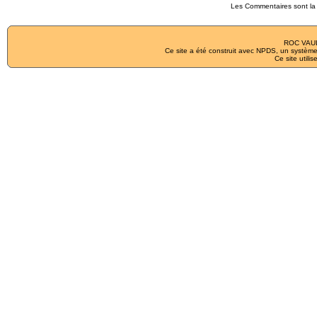
Les Commentaires sont la 
ROC VAUL
Ce site a été construit avec
NPDS
, un système
Ce site utilis