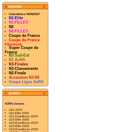
SENIORS
Calendriers N1N2N1F
N1-Elite
N1-FILLES
N2
N2-FILLES
Coupe de France
Coupe de France
Féminine
Super Coupe de
France
N3 Sud-Est
R1 AuRA
N3-Finales
N3-Classements
N2-Finale
Accession N3-N2
Coupe Ligue AuRA
JEUNES
AURA-Jeunes
U10 2023
U11-Elite 2026
U11 Excellence 2026
U13-Elite 2026
U13-Excellence 2026
U15-Elite 2026
U15-Excellence 2026