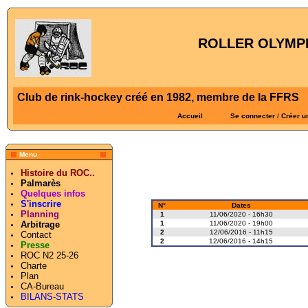
ROLLER OLYMPI
Club de rink-hockey créé en 1982, membre de la FFRS
Accueil
Se connecter
/
Créer u
Menu
Histoire du ROC..
Palmarès
Quelques infos
S'inscrire
N°
Dates
Planning
1
11/06/2020 - 16h30
1
11/06/2020 - 19h00
Arbitrage
2
12/06/2016 - 11h15
Contact
2
12/06/2016 - 14h15
Presse
ROC N2 25-26
Charte
Plan
CA-Bureau
BILANS-STATS