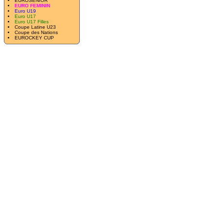
EUROSENIOR
EURO FEMININ
Euro U19
Euro U17
Euro U17 Filles
Coupe Latine U23
Coupe des Nations
EUROCKEY CUP