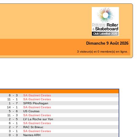
Dimanche 9 Août 2026
3 visiteur(s) et 0 membre(s) en ligne.
6
-
3
SA Gazinet Cestas
11
-
1
SA Gazinet Cestas
1
-
7
SPRS Ploufragan
14
-
1
SA Gazinet Cestas
5
-
6
US Coutras
11
-
3
SA Gazinet Cestas
2
-
5
LV La Roche sur Yon
6
-
1
SA Gazinet Cestas
2
-
7
RAC St Brieuc
3
-
1
SA Gazinet Cestas
0
-
3
Nantes ARH