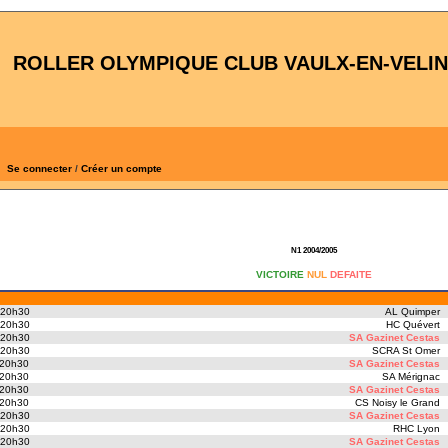
ROLLER OLYMPIQUE CLUB VAULX-EN-VELIN
Se connecter
/
Créer un compte
N1 2004/2005
VICTOIRE
NUL
DEFAITE
 20h30
AL Quimper
 20h30
HC Quévert
 20h30
SA Gazinet Cestas
 20h30
SCRA St Omer
 20h30
SA Gazinet Cestas
 20h30
SA Mérignac
 20h30
SA Gazinet Cestas
 20h30
CS Noisy le Grand
 20h30
SA Gazinet Cestas
 20h30
RHC Lyon
 20h30
SA Gazinet Cestas