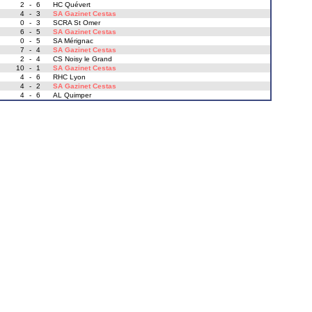
2
-
6
HC Quévert
4
-
3
SA Gazinet Cestas
0
-
3
SCRA St Omer
6
-
5
SA Gazinet Cestas
0
-
5
SA Mérignac
7
-
4
SA Gazinet Cestas
2
-
4
CS Noisy le Grand
10
-
1
SA Gazinet Cestas
4
-
6
RHC Lyon
4
-
2
SA Gazinet Cestas
4
-
6
AL Quimper