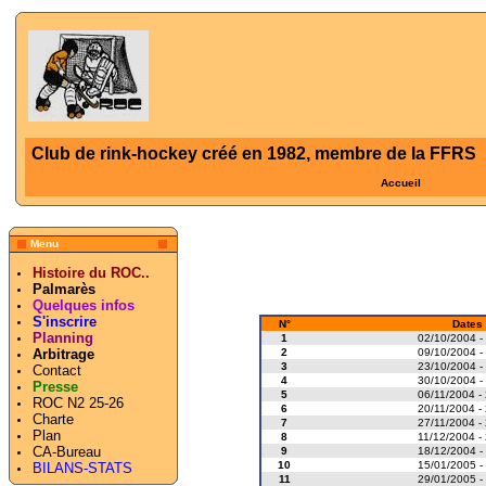
Club de rink-hockey créé en 1982, membre de la FFRS
Accueil
Menu
Histoire du ROC..
Palmarès
Quelques infos
S'inscrire
N°
Dates
Planning
1
02/10/2004 -
2
09/10/2004 -
Arbitrage
3
23/10/2004 -
Contact
4
30/10/2004 -
Presse
5
06/11/2004 -
ROC N2 25-26
6
20/11/2004 -
Charte
7
27/11/2004 -
Plan
8
11/12/2004 -
CA-Bureau
9
18/12/2004 -
10
15/01/2005 -
BILANS-STATS
11
29/01/2005 -