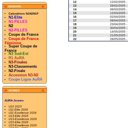
12
12/02/2005 -
13
26/02/2005 -
SENIORS
14
06/03/2005 -
15
12/03/2005 -
Calendriers N1N2N1F
16
02/04/2005 -
N1-Elite
17
09/04/2005 -
N1-FILLES
18
23/04/2005 -
N2
19
30/04/2005 -
N2-FILLES
20
14/05/2005 -
Coupe de France
21
21/05/2005 -
Coupe de France
22
28/05/2005 -
Féminine
Super Coupe de
France
N3 Sud-Est
R1 AuRA
N3-Finales
N3-Classements
N2-Finale
Accession N3-N2
Coupe Ligue AuRA
JEUNES
AURA-Jeunes
U10 2023
U11-Elite 2026
U11 Excellence 2026
U13-Elite 2026
U13-Excellence 2026
U15-Elite 2026
U15-Excellence 2026