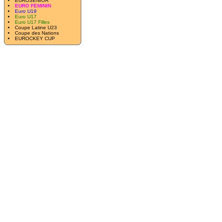
EUROSENIOR
EURO FEMININ
Euro U19
Euro U17
Euro U17 Filles
Coupe Latine U23
Coupe des Nations
EUROCKEY CUP