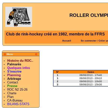
ROLLER OLYMPI
Club de rink-hockey créé en 1982, membre de la FFRS
Accueil
Se connecter
/
Créer u
Menu
Histoire du ROC..
Palmarès
Quelques infos
S'inscrire
N°
Dates
Planning
1
08/06/2013 - 17h40
1
08/06/2013 - 20h10
Arbitrage
2
09/06/2013 - 10h00
Contact
2
09/06/2013 - 15h30
Presse
ROC N2 25-26
Charte
Plan
CA-Bureau
BILANS-STATS