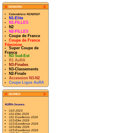
SENIORS
Calendriers N1N2N1F
N1-Elite
N1-FILLES
N2
N2-FILLES
Coupe de France
Coupe de France
Féminine
Super Coupe de
France
N3 Sud-Est
R1 AuRA
N3-Finales
N3-Classements
N2-Finale
Accession N3-N2
Coupe Ligue AuRA
JEUNES
AURA-Jeunes
U10 2023
U11-Elite 2026
U11 Excellence 2026
U13-Elite 2026
U13-Excellence 2026
U15-Elite 2026
U15-Excellence 2026