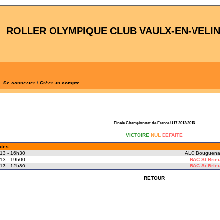
ROLLER OLYMPIQUE CLUB VAULX-EN-VELIN
Se connecter
/
Créer un compte
Finale Championnat de France U17 2012/2013
VICTOIRE
NUL
DEFAITE
ates
13 - 16h30
ALC Bouguena
13 - 19h00
RAC St Brie
13 - 12h30
RAC St Brie
RETOUR