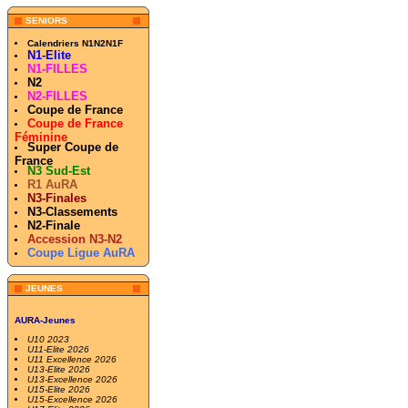
SENIORS
Calendriers N1N2N1F
N1-Elite
N1-FILLES
N2
N2-FILLES
Coupe de France
Coupe de France
Féminine
Super Coupe de
France
N3 Sud-Est
R1 AuRA
N3-Finales
N3-Classements
N2-Finale
Accession N3-N2
Coupe Ligue AuRA
JEUNES
AURA-Jeunes
U10 2023
U11-Elite 2026
U11 Excellence 2026
U13-Elite 2026
U13-Excellence 2026
U15-Elite 2026
U15-Excellence 2026