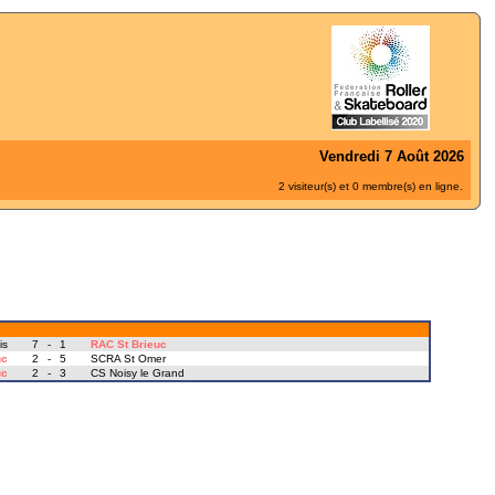
Vendredi 7 Août 2026
2 visiteur(s) et 0 membre(s) en ligne.
is
7
-
1
RAC St Brieuc
uc
2
-
5
SCRA St Omer
uc
2
-
3
CS Noisy le Grand