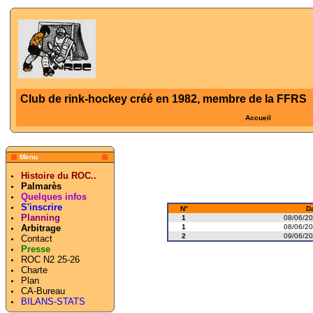
Club de rink-hockey créé en 1982, membre de la FFRS
Accueil
Menu
Histoire du ROC..
Palmarès
Quelques infos
S'inscrire
N°
D
Planning
1
08/06/20
1
08/06/20
Arbitrage
2
09/06/20
Contact
Presse
ROC N2 25-26
Charte
Plan
CA-Bureau
BILANS-STATS