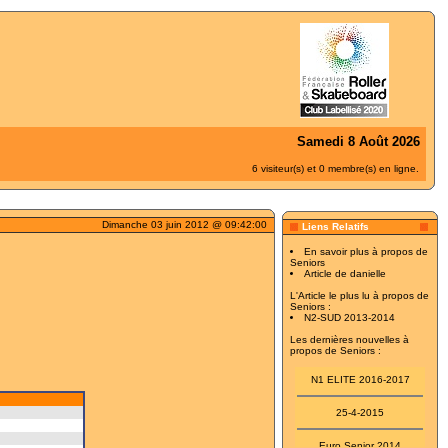
Samedi 8 Août 2026
6 visiteur(s) et 0 membre(s) en ligne.
Dimanche 03 juin 2012 @ 09:42:00
Liens Relatifs
En savoir plus à propos de
Seniors
Article de danielle
L'Article le plus lu à propos de
Seniors :
N2-SUD 2013-2014
Les dernières nouvelles à
propos de Seniors :
N1 ELITE 2016-2017
25-4-2015
Euro Senior 2014