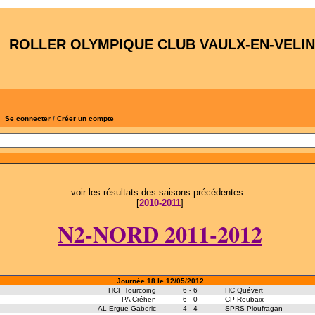
ROLLER OLYMPIQUE CLUB VAULX-EN-VELIN
Se connecter
/
Créer un compte
voir les résultats des saisons précédentes :
[
2010-2011
]
N2-NORD 2011-2012
Journée 18 le 12/05/2012
HCF Tourcoing
6
-
6
HC Quévert
PA Créhen
6
-
0
CP Roubaix
AL Ergue Gaberic
4
-
4
SPRS Ploufragan