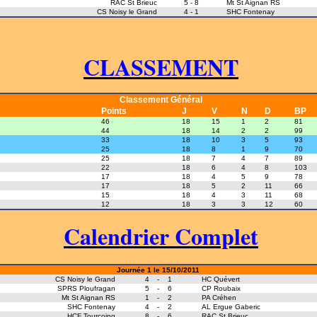
RAC St Brieuc
5
-
8
Mt St Aignan RS
CS Noisy le Grand
4
-
1
SHC Fontenay
CLASSEMENT
Classement Général
Points
J
V
N
D
BP
46
18
15
1
2
81
44
18
14
2
2
99
33
18
10
3
5
93
25
18
8
1
9
70
25
18
7
4
7
89
22
18
6
4
8
103
17
18
4
5
9
78
17
18
5
2
11
66
15
18
4
3
11
68
12
18
3
3
12
60
Calendrier Complet
Journée 1 le 15/10/2011
CS Noisy le Grand
4
-
1
HC Quévert
SPRS Ploufragan
5
-
6
CP Roubaix
Mt St Aignan RS
1
-
2
PA Créhen
SHC Fontenay
4
-
2
AL Ergue Gaberic
HCF Tourcoing
8
-
6
RAC St Brieuc