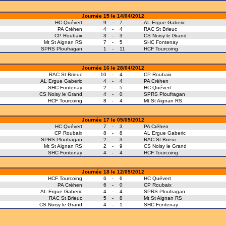
Journée 15 le 14/04/2012
HC Quévert
9
-
7
AL Ergue Gaberic
PA Créhen
4
-
4
RAC St Brieuc
CP Roubaix
3
-
3
CS Noisy le Grand
Mt St Aignan RS
7
-
5
SHC Fontenay
SPRS Ploufragan
1
-
11
HCF Tourcoing
Journée 16 le 28/04/2012
RAC St Brieuc
10
-
4
CP Roubaix
AL Ergue Gaberic
4
-
4
PA Créhen
SHC Fontenay
2
-
5
HC Quévert
CS Noisy le Grand
4
-
0
SPRS Ploufragan
HCF Tourcoing
8
-
4
Mt St Aignan RS
Journée 17 le 05/05/2012
HC Quévert
7
-
3
PA Créhen
CP Roubaix
8
-
8
AL Ergue Gaberic
SPRS Ploufragan
2
-
3
RAC St Brieuc
Mt St Aignan RS
2
-
9
CS Noisy le Grand
SHC Fontenay
4
-
4
HCF Tourcoing
Journée 18 le 12/05/2012
HCF Tourcoing
6
-
6
HC Quévert
PA Créhen
6
-
0
CP Roubaix
AL Ergue Gaberic
4
-
4
SPRS Ploufragan
RAC St Brieuc
5
-
8
Mt St Aignan RS
CS Noisy le Grand
4
-
1
SHC Fontenay