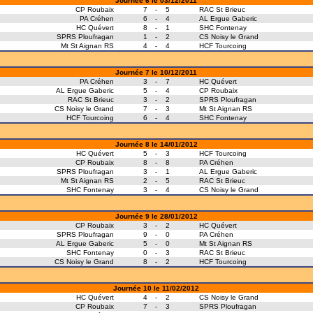
Journée 6 le 03/12/2011
CP Roubaix
7
-
5
RAC St Brieuc
PA Créhen
6
-
4
AL Ergue Gaberic
HC Quévert
8
-
1
SHC Fontenay
SPRS Ploufragan
1
-
2
CS Noisy le Grand
Mt St Aignan RS
4
-
4
HCF Tourcoing
Journée 7 le 10/12/2011
PA Créhen
3
-
7
HC Quévert
AL Ergue Gaberic
5
-
4
CP Roubaix
RAC St Brieuc
3
-
2
SPRS Ploufragan
CS Noisy le Grand
7
-
3
Mt St Aignan RS
HCF Tourcoing
6
-
4
SHC Fontenay
Journée 8 le 14/01/2012
HC Quévert
5
-
3
HCF Tourcoing
CP Roubaix
8
-
8
PA Créhen
SPRS Ploufragan
3
-
1
AL Ergue Gaberic
Mt St Aignan RS
2
-
5
RAC St Brieuc
SHC Fontenay
3
-
4
CS Noisy le Grand
Journée 9 le 28/01/2012
CP Roubaix
3
-
2
HC Quévert
SPRS Ploufragan
9
-
0
PA Créhen
AL Ergue Gaberic
5
-
0
Mt St Aignan RS
SHC Fontenay
0
-
3
RAC St Brieuc
CS Noisy le Grand
8
-
2
HCF Tourcoing
Journée 10 le 11/02/2012
HC Quévert
4
-
2
CS Noisy le Grand
CP Roubaix
7
-
3
SPRS Ploufragan