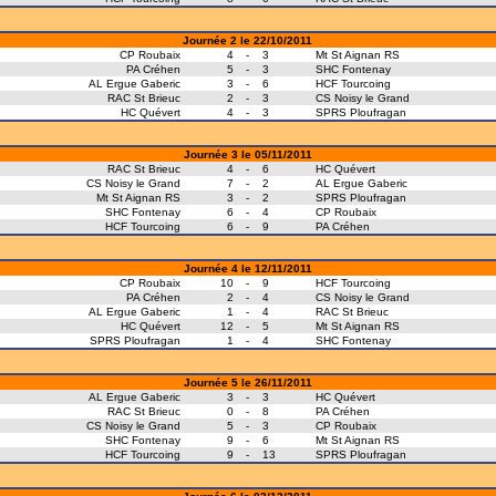
Journée 2 le 22/10/2011
CP Roubaix
4
-
3
Mt St Aignan RS
PA Créhen
5
-
3
SHC Fontenay
AL Ergue Gaberic
3
-
6
HCF Tourcoing
RAC St Brieuc
2
-
3
CS Noisy le Grand
HC Quévert
4
-
3
SPRS Ploufragan
Journée 3 le 05/11/2011
RAC St Brieuc
4
-
6
HC Quévert
CS Noisy le Grand
7
-
2
AL Ergue Gaberic
Mt St Aignan RS
3
-
2
SPRS Ploufragan
SHC Fontenay
6
-
4
CP Roubaix
HCF Tourcoing
6
-
9
PA Créhen
Journée 4 le 12/11/2011
CP Roubaix
10
-
9
HCF Tourcoing
PA Créhen
2
-
4
CS Noisy le Grand
AL Ergue Gaberic
1
-
4
RAC St Brieuc
HC Quévert
12
-
5
Mt St Aignan RS
SPRS Ploufragan
1
-
4
SHC Fontenay
Journée 5 le 26/11/2011
AL Ergue Gaberic
3
-
3
HC Quévert
RAC St Brieuc
0
-
8
PA Créhen
CS Noisy le Grand
5
-
3
CP Roubaix
SHC Fontenay
9
-
6
Mt St Aignan RS
HCF Tourcoing
9
-
13
SPRS Ploufragan