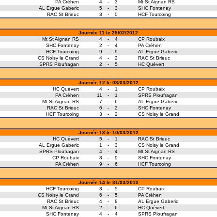
PA Créhen
4
-
3
Mt St Aignan RS
AL Ergue Gaberic
5
-
3
SHC Fontenay
RAC St Brieuc
3
-
0
HCF Tourcoing
Journée 11 le 25/02/2012
Mt St Aignan RS
4
-
4
CP Roubaix
SHC Fontenay
2
-
4
PA Créhen
HCF Tourcoing
9
-
9
AL Ergue Gaberic
CS Noisy le Grand
4
-
2
RAC St Brieuc
SPRS Ploufragan
2
-
5
HC Quévert
Journée 12 le 03/03/2012
HC Quévert
4
-
1
CP Roubaix
PA Créhen
11
-
1
SPRS Ploufragan
Mt St Aignan RS
7
-
6
AL Ergue Gaberic
RAC St Brieuc
6
-
2
SHC Fontenay
HCF Tourcoing
3
-
2
CS Noisy le Grand
Journée 13 le 10/03/2012
HC Quévert
5
-
1
RAC St Brieuc
AL Ergue Gaberic
1
-
3
CS Noisy le Grand
SPRS Ploufragan
4
-
4
Mt St Aignan RS
CP Roubaix
8
-
9
SHC Fontenay
PA Créhen
9
-
6
HCF Tourcoing
Journée 14 le 31/03/2012
HCF Tourcoing
3
-
5
CP Roubaix
CS Noisy le Grand
6
-
5
PA Créhen
RAC St Brieuc
4
-
8
AL Ergue Gaberic
Mt St Aignan RS
2
-
6
HC Quévert
SHC Fontenay
4
-
4
SPRS Ploufragan