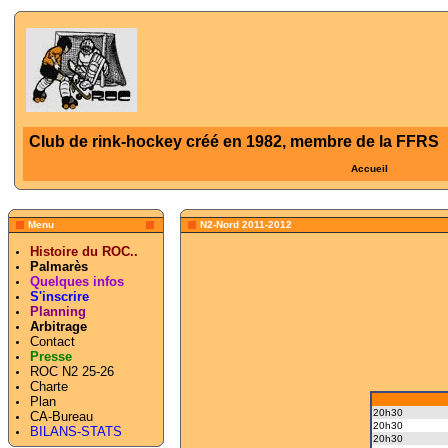
Club de rink-hockey créé en 1982, membre de la FFRS
Accueil
Menu
N2-Nord 2011-2012
Histoire du ROC..
Palmarès
Quelques infos
S'inscrire
Planning
Arbitrage
Contact
Presse
ROC N2 25-26
Charte
Plan
20h30
CA-Bureau
20h30
BILANS-STATS
20h30