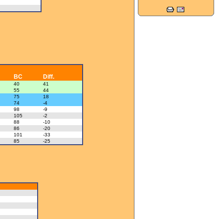
N2-SUD 2013-2014
12-1-2013
FINALES N3 2012
Barrages N2 - 2012
COUPE DE FRANCE 2012
BC
Diff.
40
41
55
44
7 janvier
75
18
74
-4
N2-Nord 2011-2012
98
-9
105
-2
88
-10
86
-20
101
-33
85
-25