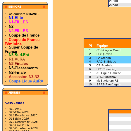
20h30
20h30
SENIORS
Calendriers N1N2N1F
N1-Elite
N1-FILLES
N2
N2-FILLES
Coupe de France
Coupe de France
Féminine
Pl
Equipe
Super Coupe de
1
CS Noisy le Grand
France
2
HC Quévert
N3 Sud-Est
3
PA Créhen
R1 AuRA
4
RAC St Brieuc
N3-Finales
5
CP Roubaix
N3-Classements
6
HCF Tourcoing
N2-Finale
7
AL Ergue Gaberic
Accession N3-N2
8
SHC Fontenay
Coupe Ligue AuRA
9
Mt St Aignan RS
10
SPRS Ploufragan
JEUNES
AURA-Jeunes
U10 2023
U11-Elite 2026
U11 Excellence 2026
U13-Elite 2026
U13-Excellence 2026
U15-Elite 2026
U15-Excellence 2026