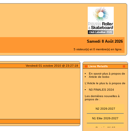
Samedi 8 Août 2026
5 visiteur(s) et 0 membre(s) en ligne.
Vendredi 01 octobre 2010 @ 23:27:19
Liens Relatifs
En savoir plus à propos de
Article de bobo
L'Article le plus lu à propos de
:
N3 FINALES 2024
Les dernières nouvelles à
propos de :
N2 2026-2027
N1 Elite 2026-2027
Rentrée 26-27