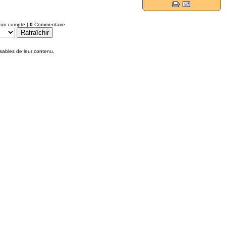
ETE 2026
r un compte
|
0
Commentaire
EURO U17 G 2024-2025
EURO U17 F 2024-2025
sables de leur contenu.
Accession N3-N2- 2026
30 MAI
FINALE N3 2026