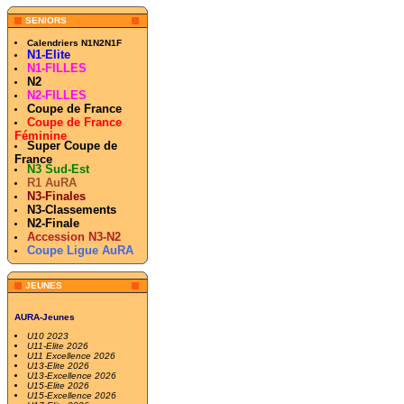
SENIORS
Calendriers N1N2N1F
N1-Elite
N1-FILLES
N2
N2-FILLES
Coupe de France
Coupe de France
Féminine
Super Coupe de
France
N3 Sud-Est
R1 AuRA
N3-Finales
N3-Classements
N2-Finale
Accession N3-N2
Coupe Ligue AuRA
JEUNES
AURA-Jeunes
U10 2023
U11-Elite 2026
U11 Excellence 2026
U13-Elite 2026
U13-Excellence 2026
U15-Elite 2026
U15-Excellence 2026