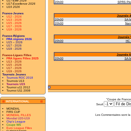
U17-Elite 2026
20h00
SPRS Plo
U17-Excellence 2026
U19 2026
France-Jeunes
Journée 4
U12 - 2024
20h00
SA M
U13 - 2026
U15 - 2026
20h00
Nan
U17 - 2026
U19 - 2026
France-Régions
Journée 5
FRA régions 2026
20h00
HC 
U15 – 2026
U17 - 2026
U19 - 2026
Journée 6 
France-Ligues Filles
FRA ligues Filles 2025
20h00
SA M
U13 - 2026
U15 - 2026
U17 - 2026
U19 - 2026
Tournois Jeunes
Tournois ROC 2018
Tournois U13
Tournois U15
Tournoi u11 2012
Tournoi U11 2008
"Coupe de France
INTERNATIONAL
Seuil
MONDIAL
FIRS CUP
Les Commentaires sont la 
MONDIAL FILLES
Mondial U20-U19
Chp's League
Coupe WS
Euro League Filles