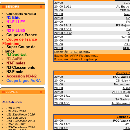
20h00
SC 
SENIORS
20h00 11/11
AL Ergue 
20h00
CPR Mou
Calendriers N1N2N1F
20h00
Nan
N1-Elite
20h00
CA
N1-FILLES
20h00
PA
20h00 18/11
RS Gujan-
N2
20h00 13/12
Bi
N2-FILLES
20h00 but or
A
Coupe de France
20h00
HCF To
Coupe de France
20h00
S
Féminine
20h00
CP 
Super Coupe de
20h00
RCK 
France
Exemptée : SHC Fontenay
N3 Sud-Est
Exemptée : APPR Plouguerneau
R1 AuRA
Exemptée : Nantes Longchamp
N3-Finales
N3-Classements
N2-Finale
Journée 2
Accession N3-N2
20h00
ROC Vaulx-e
Coupe Ligue AuRA
20h00 or
CS Noisy 
20h00
Nantes Lo
20h00
ASTA
JEUNES
20h00
APPR Ploug
20h00 17/1
US 
20h00
SA Gazinet
AURA-Jeunes
20h00 10/1
AL Plonéour 
U10 2023
U11-Elite 2026
U11 Excellence 2026
Journée 3
U13-Elite 2026
20h00
ROC Vaulx-e
U13-Excellence 2026
U15-Elite 2026
20h00 22/2
HC 
U15-Excellence 2026
20h00 1/3
SA M