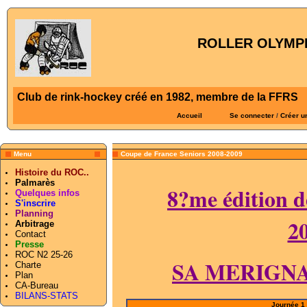
ROLLER OLYMPI
Club de rink-hockey créé en 1982, membre de la FFRS
Accueil
Se connecter
/
Créer u
Menu
Coupe de France Seniors 2008-2009
Histoire du ROC..
Palmarès
8?me édition d
Quelques infos
S'inscrire
Planning
2
Arbitrage
Contact
Presse
ROC N2 25-26
SA MERIGN
Charte
Plan
CA-Bureau
BILANS-STATS
Journée 1 