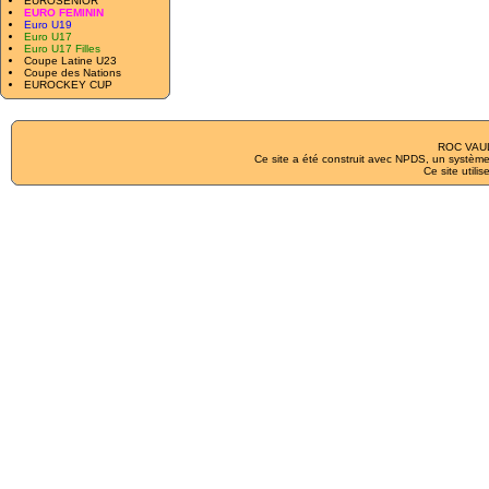
EUROSENIOR
EURO FEMININ
Euro U19
Euro U17
Euro U17 Filles
Coupe Latine U23
Coupe des Nations
EUROCKEY CUP
ROC VAUL
Ce site a été construit avec
NPDS
, un système
Ce site utilis