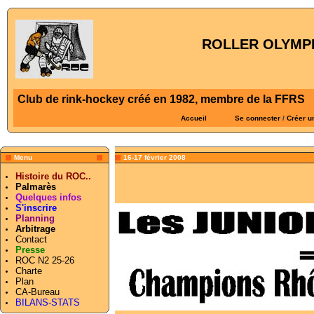
ROLLER OLYMPI
Club de rink-hockey créé en 1982, membre de la FFRS
Accueil
Se connecter
/
Créer u
Menu
16-17 février 2008
Histoire du ROC..
Palmarès
Quelques infos
S'inscrire
Planning
Arbitrage
Contact
Presse
ROC N2 25-26
Charte
Plan
CA-Bureau
BILANS-STATS