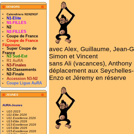
SENIORS
Calendriers N1N2N1F
N1-Elite
N1-FILLES
N2
N2-FILLES
Coupe de France
Coupe de France
Féminine
avec Alex, Guillaume, Jean-G
Super Coupe de
France
Simon et Vincent
N3 Sud-Est
R1 AuRA
sans Ali (vacances), Anthony 
N3-Finales
déplacement aux Seychelles- l
N3-Classements
N2-Finale
Enzo et Jéremy en réserve
Accession N3-N2
Coupe Ligue AuRA
JEUNES
AURA-Jeunes
U10 2023
U11-Elite 2026
U11 Excellence 2026
U13-Elite 2026
U13-Excellence 2026
U15-Elite 2026
U15-Excellence 2026