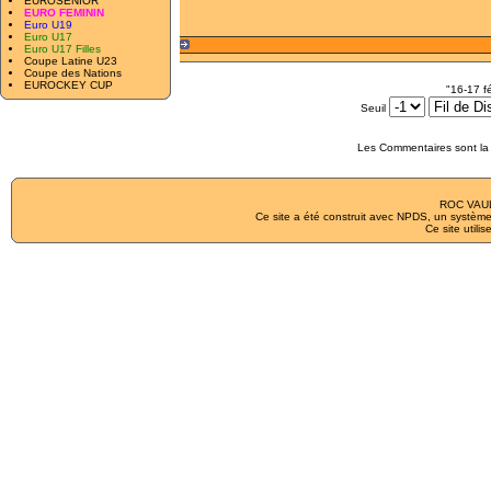
EUROSENIOR
EURO FEMININ
Euro U19
Euro U17
Euro U17 Filles
Coupe Latine U23
Coupe des Nations
EUROCKEY CUP
"16-17 f
Seuil
Les Commentaires sont la 
ROC VAUL
Ce site a été construit avec
NPDS
, un système
Ce site utilis