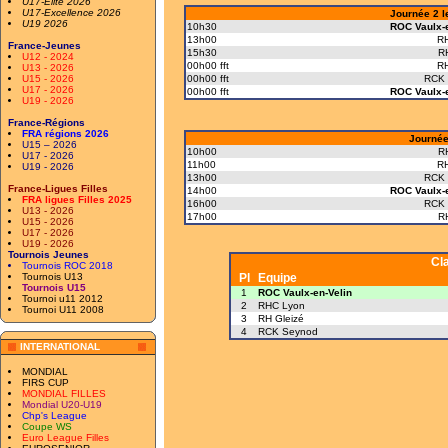
U17-Elite 2026
U17-Excellence 2026
Journée 2 l
U19 2026
10h30
ROC Vaulx-e
13h00
R
France-Jeunes
15h30
RH
U12 - 2024
00h00 fft
R
U13 - 2026
U15 - 2026
00h00 fft
RCK 
U17 - 2026
00h00 fft
ROC Vaulx-e
U19 - 2026
France-Régions
FRA régions 2026
Journée
U15 – 2026
10h00
RH
U17 - 2026
11h00
R
U19 - 2026
13h00
RCK 
France-Ligues Filles
14h00
ROC Vaulx-e
FRA ligues Filles 2025
16h00
RCK 
U13 - 2026
17h00
RH
U15 - 2026
U17 - 2026
U19 - 2026
Tournois Jeunes
Cl
Tournois ROC 2018
Tournois U13
Pl
Equipe
Tournois U15
1
ROC Vaulx-en-Velin
Tournoi u11 2012
2
RHC Lyon
Tournoi U11 2008
3
RH Gleizé
4
RCK Seynod
INTERNATIONAL
MONDIAL
FIRS CUP
MONDIAL FILLES
Mondial U20-U19
Chp's League
Coupe WS
Euro League Filles