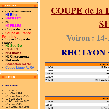
COUPE de la 
SENIORS
Calendriers N1N2N1F
N1-Elite
N1-FILLES
S
N2
N2-FILLES
Coupe de France
Coupe de France
Voiron : 14
Féminine
Super Coupe de
France
N3 Sud-Est
RHC LYON =
R1 AuRA
N3-Finales
N3-Classements
N2-Finale
Accession N3-N2
Journée 
Coupe Ligue AuRA
14h00
HR Aix l
15h30
HC
17h00
R
18h30
RH
JEUNES
20h00
ROC Vaulx-e
AURA-Jeunes
U10 2023
U11-Elite 2026
U11 Excellence 2026
Journée 
U13-Elite 2026
U13-Excellence 2026
10h00
HC
U15-Elite 2026
11h30
RH
U15-Excellence 2026
13h00
HR Aix l