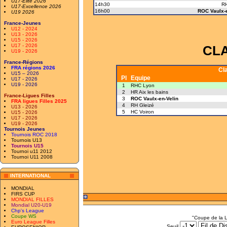
U17-Elite 2026
14h30
R
U17-Excellence 2026
16h00
ROC Vaulx-e
U19 2026
France-Jeunes
U12 - 2024
U13 - 2026
U15 - 2026
U17 - 2026
CL
U19 - 2026
France-Régions
FRA régions 2026
Cl
U15 – 2026
Pl
Equipe
U17 - 2026
U19 - 2026
1
RHC Lyon
2
HR Aix les bains
France-Ligues Filles
3
ROC Vaulx-en-Velin
FRA ligues Filles 2025
4
RH Gleizé
U13 - 2026
5
HC Voiron
U15 - 2026
U17 - 2026
U19 - 2026
Tournois Jeunes
Tournois ROC 2018
Tournois U13
Tournois U15
Tournoi u11 2012
Tournoi U11 2008
INTERNATIONAL
MONDIAL
FIRS CUP
MONDIAL FILLES
Mondial U20-U19
Chp's League
Coupe WS
"Coupe de la 
Euro League Filles
Seuil