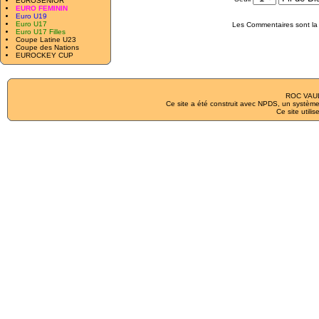
EUROSENIOR
EURO FEMININ
Euro U19
Euro U17
Les Commentaires sont la 
Euro U17 Filles
Coupe Latine U23
Coupe des Nations
EUROCKEY CUP
ROC VAUL
Ce site a été construit avec
NPDS
, un système
Ce site utilis