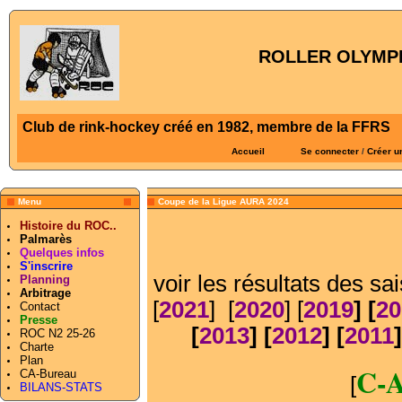
ROLLER OLYMPI
Club de rink-hockey créé en 1982, membre de la FFRS
Accueil
Se connecter
/
Créer u
Menu
Coupe de la Ligue AURA 2024
Histoire du ROC..
Palmarès
Quelques infos
S'inscrire
voir les résultats des sa
Planning
Arbitrage
[
2021
] [
2020
] [
2019
] [
20
Contact
Presse
[
2013
] [
2012
] [
2011
]
ROC N2 25-26
Charte
Plan
C-A
CA-Bureau
[
BILANS-STATS