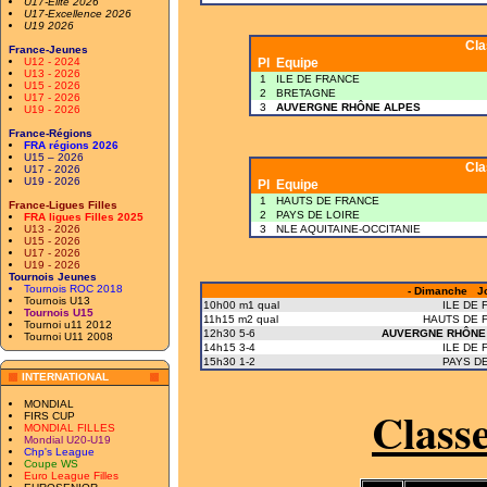
U17-Elite 2026
U17-Excellence 2026
U19 2026
Cl
France-Jeunes
U12 - 2024
Pl
Equipe
U13 - 2026
1
ILE DE FRANCE
U15 - 2026
2
BRETAGNE
U17 - 2026
3
AUVERGNE RHÔNE ALPES
U19 - 2026
France-Régions
FRA régions 2026
U15 – 2026
Cl
U17 - 2026
U19 - 2026
Pl
Equipe
1
HAUTS DE FRANCE
France-Ligues Filles
2
PAYS DE LOIRE
FRA ligues Filles 2025
U13 - 2026
3
NLE AQUITAINE-OCCITANIE
U15 - 2026
U17 - 2026
U19 - 2026
Tournois Jeunes
Tournois ROC 2018
- Dimanche Jo
Tournois U13
10h00 m1 qual
ILE DE 
Tournois U15
11h15 m2 qual
HAUTS DE 
Tournoi u11 2012
12h30 5-6
AUVERGNE RHÔNE
Tournoi U11 2008
14h15 3-4
ILE DE 
15h30 1-2
PAYS DE
INTERNATIONAL
MONDIAL
Class
FIRS CUP
MONDIAL FILLES
Mondial U20-U19
Chp's League
Coupe WS
Euro League Filles