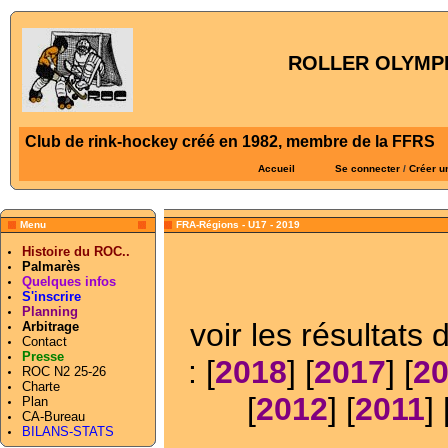
ROLLER OLYMPI
Club de rink-hockey créé en 1982, membre de la FFRS
Accueil
Se connecter
/
Créer u
Menu
FRA-Régions - U17 - 2019
Histoire du ROC..
Palmarès
Quelques infos
S'inscrire
Planning
voir les résultats
Arbitrage
Contact
Presse
: [
2018
] [
2017
] [
2
ROC N2 25-26
Charte
[
2012
] [
2011
] 
Plan
CA-Bureau
BILANS-STATS