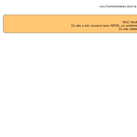
Les Commentaires sont la 
ROC VAUL
Ce site a été construit avec
NPDS
, un système
Ce site utilis