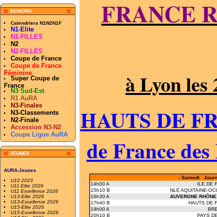
FRANCE R
SENIORS
Calendriers N1N2N1F
N1-Elite
N1-FILLES
N2
N2-FILLES
Coupe de France
Coupe de France
Féminine
à Lyon les
Super Coupe de
France
N3 Sud-Est
R1 AuRA
N3-Finales
HAUTS DE FR
N3-Classements
N2-Finale
Accession N3-N2
Coupe Ligue AuRA
de France des
JEUNES
AURA-Jeunes
- Samedi Journé
U10 2023
14h00 A
ILE DE 
U11-Elite 2026
15h10 B
NLE AQUITAINE-OC
U11 Excellence 2026
U13-Elite 2026
16h30 A
AUVERGNE RHÔNE
U13-Excellence 2026
17h40 B
HAUTS DE 
U15-Elite 2026
19h00 A
BR
U15-Excellence 2026
20h10 B
PAYS DE