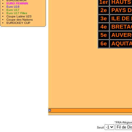
EUROSENIOR
1er
HAUTS
EURO FEMININ
Euro U19
2e
PAYS D
Euro U17
Euro U17 Filles
Coupe Latine U23
3e
ILE DE
Coupe des Nations
EUROCKEY CUP
4e
BRET
5e
AUVER
6e
AQUITA
"FRA-Région
Seuil