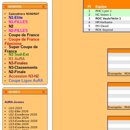
Pl
Equipe
SENIORS
1
RHC Lyon 1
Calendriers N1N2N1F
2
HC Voiron 1
N1-Elite
3
ROC Vaulx/Velin 1
N1-FILLES
4
HR Aix/bains
N2
5
RH Gleizé
6
RCK Seynod
N2-FILLES
Coupe de France
Coupe de France
Féminine
Super Coupe de
France
N3 Sud-Est
R1 AuRA
N3-Finales
N3-Classements
N2-Finale
Exemptée : RC
Accession N3-N2
Coupe Ligue AuRA
JEUNES
AURA-Jeunes
Exemptée : RHC
U10 2023
U11-Elite 2026
U11 Excellence 2026
U13-Elite 2026
U13-Excellence 2026
U15-Elite 2026
U15-Excellence 2026