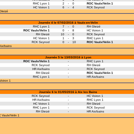
RHC Lyon 1
2
-
0
ROC Vaulx/Velin 1
HC Voiron 1
6
-
4
RCK Seynod
Gleizé
Journée 4 le 07/02/2016 à Vaulx-en-Velin
RHC Lyon 1
7
-
0
RH Gleizé
ROC Vaulx/Velin 1
0
-
8
HC Voiron 1
RH Gleizé
10
-
0
RCK Seynod
HC Voiron 1
1
-
3
RHC Lyon 1
RCK Seynod
0
-
10
ROC Vaulx/Velin 1
ix/bains
Journée 5 le 13/03/2016 à Lyon
ROC Vaulx/Velin 1
-
RHC Lyon 1
RCK Seynod
-
RH Gleizé
HR Aix/bains
-
RCK Seynod
RH Gleizé
-
ROC Vaulx/Velin 1
RHC Lyon 1
-
HR Aix/bains
Voiron 1
Journée 6 le 01/05/2016 à Aix les Bains
RCK Seynod
-
HC Voiron 1
HR Aix/bains
-
RHC Lyon 1
HC Voiron 1
-
RH Gleizé
RHC Lyon 1
-
RCK Seynod
RH Gleizé
-
HR Aix/bains
Vaulx/Velin 1