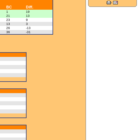
ETE 2026
BC
Diff.
1
19
EURO U17 G 2024-2025
21
13
23
9
13
3
EURO U17 F 2024-2025
26
-13
36
-31
Accession N3-N2- 2026
30 MAI
FINALE N3 2026