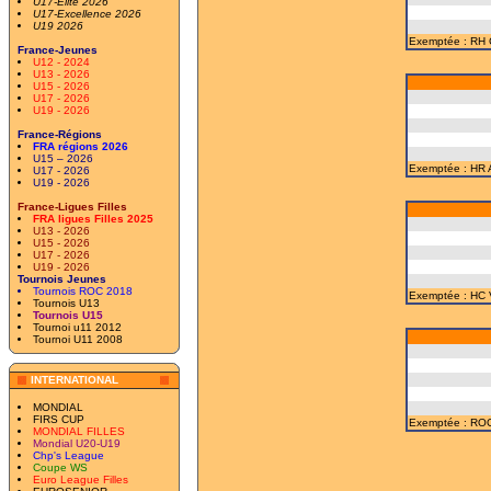
U17-Elite 2026
U17-Excellence 2026
U19 2026
Exemptée : RH 
France-Jeunes
U12 - 2024
U13 - 2026
U15 - 2026
U17 - 2026
U19 - 2026
France-Régions
FRA régions 2026
U15 – 2026
Exemptée : HR A
U17 - 2026
U19 - 2026
France-Ligues Filles
FRA ligues Filles 2025
U13 - 2026
U15 - 2026
U17 - 2026
U19 - 2026
Tournois Jeunes
Tournois ROC 2018
Exemptée : HC 
Tournois U13
Tournois U15
Tournoi u11 2012
Tournoi U11 2008
INTERNATIONAL
MONDIAL
FIRS CUP
Exemptée : ROC 
MONDIAL FILLES
Mondial U20-U19
Chp's League
Coupe WS
Euro League Filles