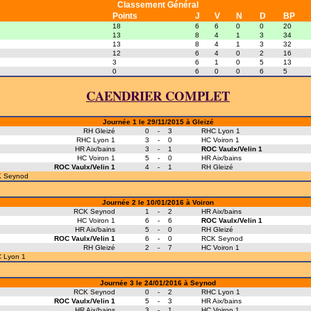
Classement Général
Points
J
V
N
D
BP
18
6
6
0
0
20
13
8
4
1
3
34
13
8
4
1
3
32
12
6
4
0
2
16
3
6
1
0
5
13
0
6
0
0
6
5
CAENDRIER COMPLET
Journée 1 le 29/11/2015 à Gleizé
RH Gleizé
0
-
3
RHC Lyon 1
RHC Lyon 1
3
-
0
HC Voiron 1
HR Aix/bains
3
-
1
ROC Vaulx/Velin 1
HC Voiron 1
5
-
0
HR Aix/bains
ROC Vaulx/Velin 1
4
-
1
RH Gleizé
K Seynod
Journée 2 le 10/01/2016 à Voiron
RCK Seynod
1
-
2
HR Aix/bains
HC Voiron 1
6
-
6
ROC Vaulx/Velin 1
HR Aix/bains
5
-
0
RH Gleizé
ROC Vaulx/Velin 1
6
-
0
RCK Seynod
RH Gleizé
2
-
7
HC Voiron 1
 Lyon 1
Journée 3 le 24/01/2016 à Seynod
RCK Seynod
0
-
2
RHC Lyon 1
ROC Vaulx/Velin 1
5
-
3
HR Aix/bains
HR Aix/bains
3
-
1
HC Voiron 1