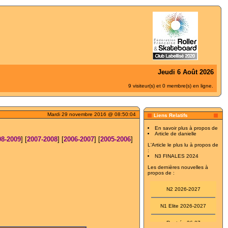
Jeudi 6 Août 2026
9 visiteur(s) et 0 membre(s) en ligne.
Mardi 29 novembre 2016 @ 08:50:04
Liens Relatifs
En savoir plus à propos de
Article de danielle
08-2009
] [
2007-2008
] [
2006-2007
] [
2005-2006
]
L'Article le plus lu à propos de
:
N3 FINALES 2024
Les dernières nouvelles à
propos de :
N2 2026-2027
N1 Elite 2026-2027
Rentrée 26-27