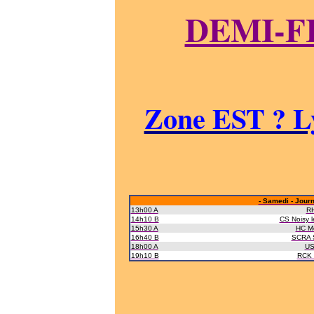
DEMI-F
Zone EST ? Lyo
- Samedi - Journ
13h00 A
R
14h10 B
CS Noisy 
15h30 A
HC Mo
16h40 B
SCRA 
18h00 A
US 
19h10 B
RCK 