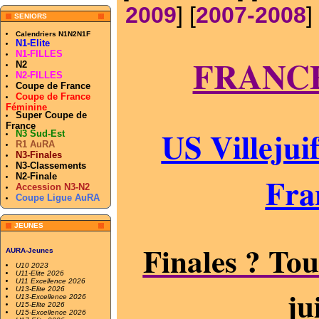
2009
] [
2007-2008
] 
SENIORS
Calendriers N1N2N1F
N1-Elite
N1-FILLES
FRANCE 
N2
N2-FILLES
Coupe de France
Coupe de France
Féminine
Super Coupe de
France
US Villeju
N3 Sud-Est
R1 AuRA
N3-Finales
N3-Classements
Fra
N2-Finale
Accession N3-N2
Coupe Ligue AuRA
JEUNES
Finales ? Tou
AURA-Jeunes
U10 2023
U11-Elite 2026
U11 Excellence 2026
ju
U13-Elite 2026
U13-Excellence 2026
U15-Elite 2026
U15-Excellence 2026