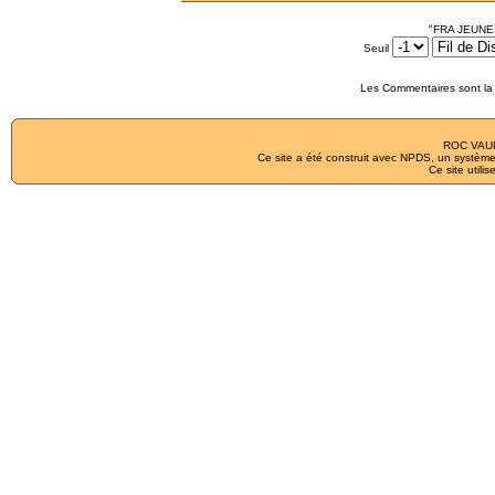
"FRA JEUNES
Seuil
Les Commentaires sont la 
ROC VAUL
Ce site a été construit avec
NPDS
, un système
Ce site utilis