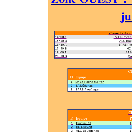
ju
- Samedi - Journ
14h00 A
LV La Roche 
15h10 B
ALC Bou
16h30 A
SPRS Plo
17h40 B
HC 
19h00 A
SA M
20h10 B
Qu
Cl
Pl
Equipe
1
LV La Roche sur Yon
2
SA Mérignac
3
SPRS Ploufragan
Cl
Pl
Equipe
P
1
Quintin RC
4
2
HC Quévert
3
3
ALC Bouguenais
1