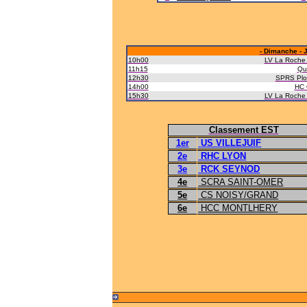
- Dimanche - 
10h00
LV La Roche 
11h15
Qu
12h30
SPRS Plo
14h00
HC 
15h30
LV La Roche 
Classement EST
1er
US VILLEJUIF
2e
RHC LYON
3e
RCK SEYNOD
4e
SCRA SAINT-OMER
5e
CS NOISY/GRAND
6e
HCC MONTLHERY