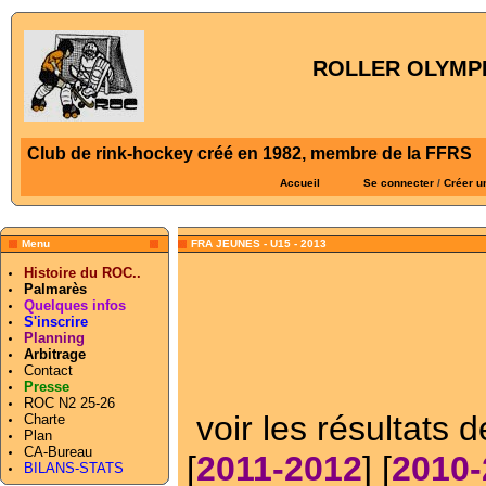
ROLLER OLYMPI
Club de rink-hockey créé en 1982, membre de la FFRS
Accueil
Se connecter
/
Créer u
Menu
FRA JEUNES - U15 - 2013
Histoire du ROC..
Palmarès
Quelques infos
S'inscrire
Planning
Arbitrage
Contact
Presse
ROC N2 25-26
voir les résultats 
Charte
Plan
CA-Bureau
[
2011-2012
] [
2010-
BILANS-STATS