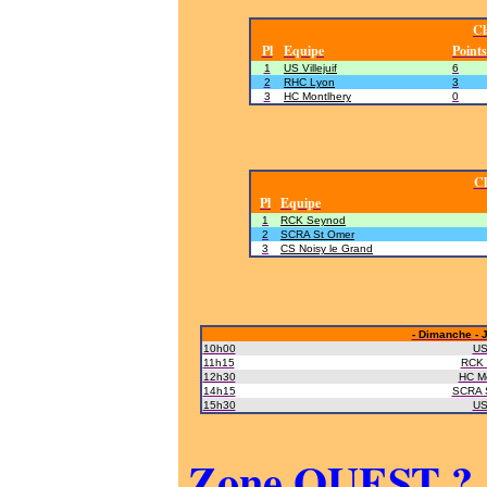
Cl
Pl
Equipe
Points
1
US Villejuif
6
2
RHC Lyon
3
3
HC Montlhery
0
Cl
Pl
Equipe
1
RCK Seynod
2
SCRA St Omer
3
CS Noisy le Grand
- Dimanche - 
10h00
US 
11h15
RCK 
12h30
HC Mo
14h15
SCRA 
15h30
US 
Zone OUEST ? M