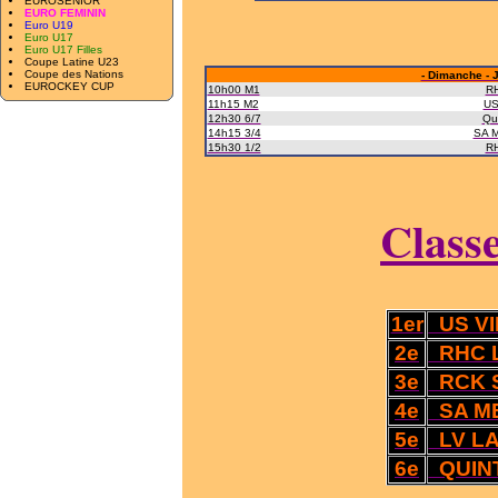
EUROSENIOR
EURO FEMININ
Euro U19
Euro U17
Euro U17 Filles
Coupe Latine U23
Coupe des Nations
- Dimanche - 
EUROCKEY CUP
10h00 M1
R
11h15 M2
US 
12h30 6/7
Qu
14h15 3/4
SA M
15h30 1/2
R
Class
1er
US VI
2e
RHC 
3e
RCK 
4e
SA M
5e
LV LA
6e
QUINT