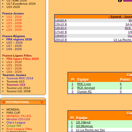
U17-Elite 2026
U17-Excellence 2026
U19 2026
France-Jeunes
U12 - 2024
- Samedi - Journ
U13 - 2026
14h00 A
R
U15 - 2026
15h10 B
SA M
U17 - 2026
16h30 A
RCK 
U19 - 2026
17h40 B
US 
19h00 A
Qu
France-Régions
FRA régions 2026
20h10 B
LV La Roche 
U15 – 2026
U17 - 2026
U19 - 2026
France-Ligues Filles
FRA ligues Filles 2025
U13 - 2026
U15 - 2026
U17 - 2026
U19 - 2026
Cl
Tournois Jeunes
Tournois ROC 2018
Pl
Equipe
Points
Tournois U13
1
RHC Lyon
6
Tournois U15
2
RCK Seynod
3
Tournoi u11 2012
Tournoi U11 2008
3
Quintin RC
0
INTERNATIONAL
MONDIAL
FIRS CUP
Cl
MONDIAL FILLES
Pl
Equipe
Mondial U20-U19
1
US Villejuif
Chp's League
Coupe WS
2
SA Mérignac
Euro League Filles
3
LV La Roche sur Yon