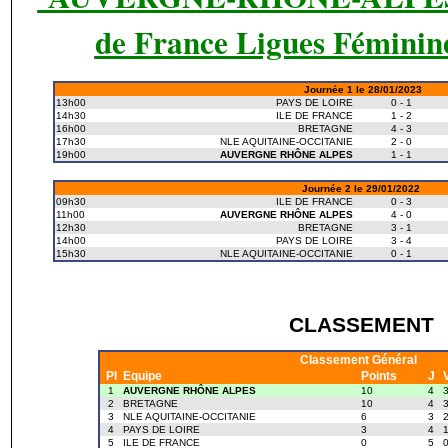
de France Ligues Féminin
Journée 1 le 28/01/2023
13h00
PAYS DE LOIRE
0
-
1
14h30
ILE DE FRANCE
1
-
2
16h00
BRETAGNE
4
-
3
17h30
NLE AQUITAINE-OCCITANIE
2
-
0
19h00
AUVERGNE RHÔNE ALPES
1
-
1
Journée 2 le 29/01/2022
09h30
ILE DE FRANCE
0
-
3
11h00
AUVERGNE RHÔNE ALPES
4
-
0
12h30
BRETAGNE
3
-
1
14h00
PAYS DE LOIRE
3
-
4
15h30
NLE AQUITAINE-OCCITANIE
0
-
1
CLASSEMENT
Classement Général
Pl
Equipe
Points
J
1
AUVERGNE RHÔNE ALPES
10
4
2
BRETAGNE
10
4
3
NLE AQUITAINE-OCCITANIE
6
3
4
PAYS DE LOIRE
3
4
5
ILE DE FRANCE
0
5