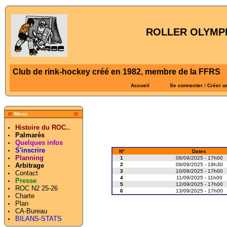
ROLLER OLYMPI
Club de rink-hockey créé en 1982, membre de la FFRS
Accueil
Se connecter
/
Créer u
Menu
Histoire du ROC..
Palmarès
Quelques infos
S'inscrire
N°
Dates
Planning
1
08/09/2025 - 17h00
2
09/09/2025 - 19h30
Arbitrage
3
10/09/2025 - 17h00
Contact
4
11/09/2025 - 11h00
Presse
5
12/09/2025 - 17h00
ROC N2 25-26
6
13/09/2025 - 17h00
Charte
Plan
CA-Bureau
BILANS-STATS