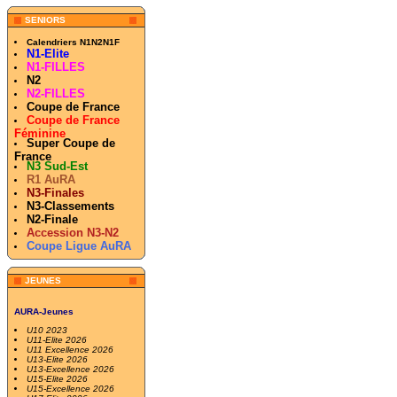
SENIORS
Calendriers N1N2N1F
N1-Elite
N1-FILLES
N2
N2-FILLES
Coupe de France
Coupe de France
Féminine
Super Coupe de
France
N3 Sud-Est
R1 AuRA
N3-Finales
N3-Classements
N2-Finale
Accession N3-N2
Coupe Ligue AuRA
JEUNES
AURA-Jeunes
U10 2023
U11-Elite 2026
U11 Excellence 2026
U13-Elite 2026
U13-Excellence 2026
U15-Elite 2026
U15-Excellence 2026