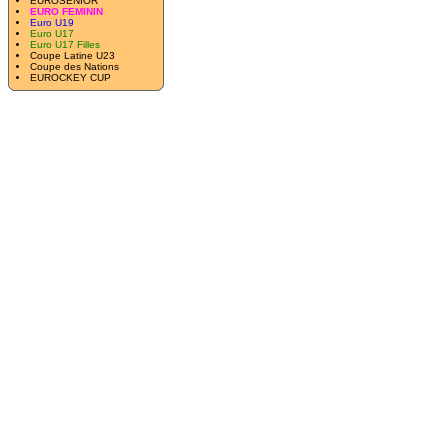
EUROSENIOR
EURO FEMININ
Euro U19
Euro U17
Euro U17 Filles
Coupe Latine U23
Coupe des Nations
EUROCKEY CUP