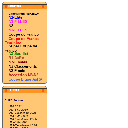
SENIORS
Calendriers N1N2N1F
N1-Elite
N1-FILLES
N2
N2-FILLES
Coupe de France
Coupe de France
Féminine
Super Coupe de
France
N3 Sud-Est
R1 AuRA
N3-Finales
N3-Classements
N2-Finale
Accession N3-N2
Coupe Ligue AuRA
JEUNES
AURA-Jeunes
U10 2023
U11-Elite 2026
U11 Excellence 2026
U13-Elite 2026
U13-Excellence 2026
U15-Elite 2026
U15-Excellence 2026