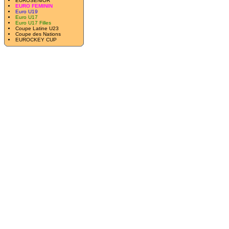
EUROSENIOR
EURO FEMININ
Euro U19
Euro U17
Euro U17 Filles
Coupe Latine U23
Coupe des Nations
EUROCKEY CUP