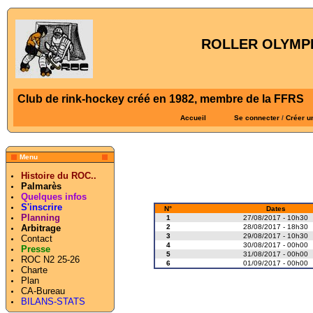
ROLLER OLYMPI
Club de rink-hockey créé en 1982, membre de la FFRS
Accueil
Se connecter
/
Créer u
Menu
Histoire du ROC..
Palmarès
Quelques infos
S'inscrire
N°
Dates
Planning
1
27/08/2017 - 10h30
2
28/08/2017 - 18h30
Arbitrage
3
29/08/2017 - 10h30
Contact
4
30/08/2017 - 00h00
Presse
5
31/08/2017 - 00h00
ROC N2 25-26
6
01/09/2017 - 00h00
Charte
Plan
CA-Bureau
BILANS-STATS