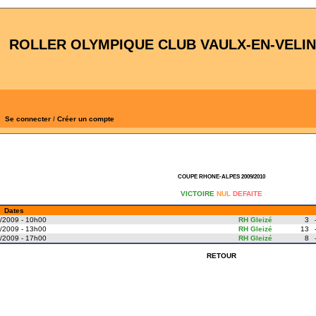
ROLLER OLYMPIQUE CLUB VAULX-EN-VELIN
Se connecter
/
Créer un compte
COUPE RHONE-ALPES 2009/2010
VICTOIRE
NUL
DEFAITE
Dates
/2009 - 10h00
RH Gleizé
3
/2009 - 13h00
RH Gleizé
13
/2009 - 17h00
RH Gleizé
8
RETOUR