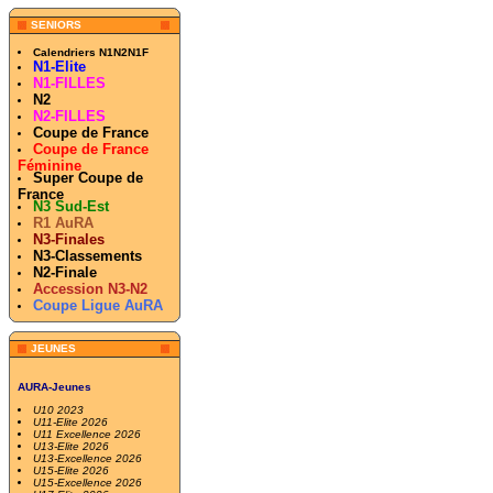
SENIORS
Calendriers N1N2N1F
N1-Elite
N1-FILLES
N2
N2-FILLES
Coupe de France
Coupe de France
Féminine
Super Coupe de
France
N3 Sud-Est
R1 AuRA
N3-Finales
N3-Classements
N2-Finale
Accession N3-N2
Coupe Ligue AuRA
JEUNES
AURA-Jeunes
U10 2023
U11-Elite 2026
U11 Excellence 2026
U13-Elite 2026
U13-Excellence 2026
U15-Elite 2026
U15-Excellence 2026