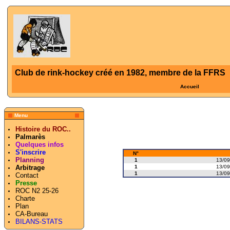
Club de rink-hockey créé en 1982, membre de la FFRS
Accueil
Menu
Histoire du ROC..
Palmarès
Quelques infos
S'inscrire
N°
Planning
1
13/09
1
13/09
Arbitrage
1
13/09
Contact
Presse
ROC N2 25-26
Charte
Plan
CA-Bureau
BILANS-STATS