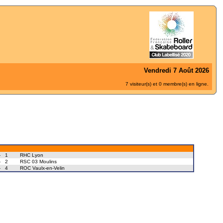
Vendredi 7 Août 2026
7 visiteur(s) et 0 membre(s) en ligne.
-
1
RHC Lyon
-
2
RSC 03 Moulins
-
4
ROC Vaulx-en-Velin