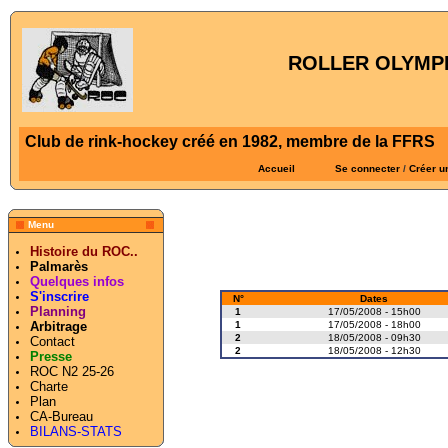
ROLLER OLYMPI
Club de rink-hockey créé en 1982, membre de la FFRS
Accueil
Se connecter
/
Créer u
Menu
Histoire du ROC..
Palmarès
Quelques infos
S'inscrire
N°
Dates
Planning
1
17/05/2008 - 15h00
1
17/05/2008 - 18h00
Arbitrage
2
18/05/2008 - 09h30
Contact
2
18/05/2008 - 12h30
Presse
ROC N2 25-26
Charte
Plan
CA-Bureau
BILANS-STATS