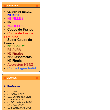
SENIORS
Calendriers N1N2N1F
N1-Elite
N1-FILLES
N2
N2-FILLES
Coupe de France
Coupe de France
Féminine
Super Coupe de
France
N3 Sud-Est
R1 AuRA
N3-Finales
N3-Classements
N2-Finale
Accession N3-N2
Coupe Ligue AuRA
JEUNES
AURA-Jeunes
U10 2023
U11-Elite 2026
U11 Excellence 2026
U13-Elite 2026
U13-Excellence 2026
U15-Elite 2026
U15-Excellence 2026