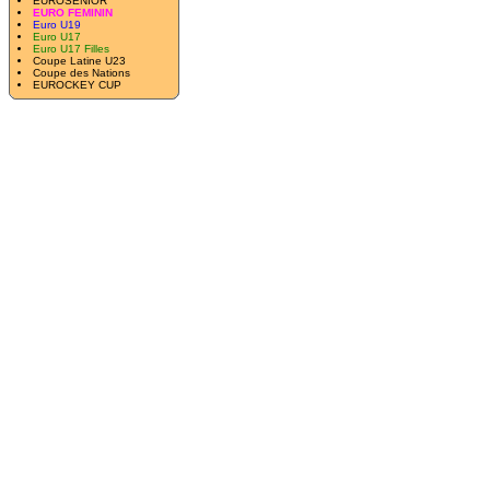
EUROSENIOR
EURO FEMININ
Euro U19
Euro U17
Euro U17 Filles
Coupe Latine U23
Coupe des Nations
EUROCKEY CUP