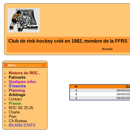
Club de rink-hockey créé en 1982, membre de la FFRS
Accueil
Menu
Histoire du ROC..
Palmarès
Quelques infos
S'inscrire
N°
Da
Planning
1
09/09/200
1
09/09/200
Arbitrage
1
09/09/200
Contact
Presse
ROC N2 25-26
Charte
Plan
CA-Bureau
BILANS-STATS