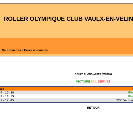
ROLLER OLYMPIQUE CLUB VAULX-EN-VELIN
Se connecter
/
Créer un compte
COUPE RHONE-ALPES 2007/2008
VICTOIRE
NUL
DEFAITE
tes
7 - 10h30
RH
7 - 13h15
RH
7 - 17h45
ROC Vaulx-e
RETOUR