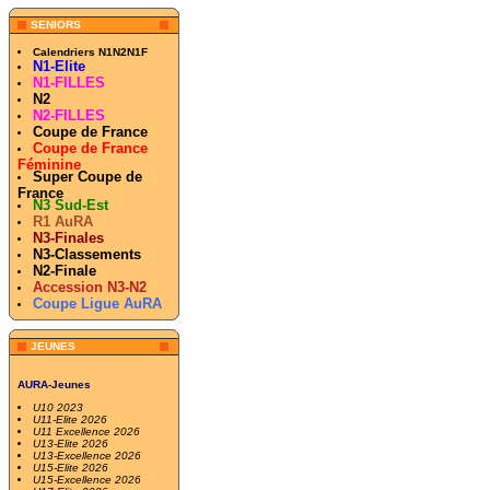
SENIORS
Calendriers N1N2N1F
N1-Elite
N1-FILLES
N2
N2-FILLES
Coupe de France
Coupe de France
Féminine
Super Coupe de
France
N3 Sud-Est
R1 AuRA
N3-Finales
N3-Classements
N2-Finale
Accession N3-N2
Coupe Ligue AuRA
JEUNES
AURA-Jeunes
U10 2023
U11-Elite 2026
U11 Excellence 2026
U13-Elite 2026
U13-Excellence 2026
U15-Elite 2026
U15-Excellence 2026