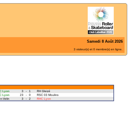
Samedi 8 Août 2026
3 visiteur(s) et 0 membre(s) en ligne.
C Lyon
3
-
1
RH Gleizé
C Lyon
23
-
0
RSC 03 Moulins
n-Velin
3
-
2
RHC Lyon