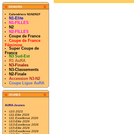
SENIORS
Calendriers N1N2N1F
N1-Elite
N1-FILLES
N2
N2-FILLES
Coupe de France
Coupe de France
Féminine
Super Coupe de
France
N3 Sud-Est
R1 AuRA
N3-Finales
N3-Classements
N2-Finale
Accession N3-N2
Coupe Ligue AuRA
JEUNES
AURA-Jeunes
U10 2023
U11-Elite 2026
U11 Excellence 2026
U13-Elite 2026
U13-Excellence 2026
U15-Elite 2026
U15-Excellence 2026