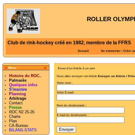
ROLLER OLYMPI
Club de rink-hockey créé en 1982, membre de la FFRS
Accueil
Se connecter
/
Créer u
Menu
Envoi d'un Article à un ami
Histoire du ROC..
Vous allez envoyer cet Article
Envoyer un Article / Pré
Palmarès
Votre nom :
Quelques infos
S'inscrire
Votre E-mail :
Planning
Arbitrage
Contact
Nom du destinataire :
Presse
ROC N2 25-26
E-mail du destinataire :
Charte
Plan
CA-Bureau
BILANS-STATS