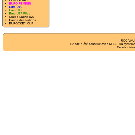
EUROSENIOR
EURO FEMININ
Euro U19
Euro U17
Euro U17 Filles
Coupe Latine U23
Coupe des Nations
EUROCKEY CUP
ROC VAUL
Ce site a été construit avec
NPDS
, un système
Ce site utilis