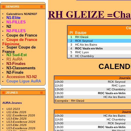
SENIORS
RH GLEIZE =Cham
Calendriers N1N2N1F
N1-Elite
N1-FILLES
N2
Cl
N2-FILLES
Pl
Equipe
Coupe de France
1
RH Gleizé
Coupe de France
2
RCK Seynod
Féminine
3
HC Aix les Bains
Super Coupe de
4
ROC Vaulx-en-Velin
France
5
RHC Lyon
N3 Sud-Est
6
HC Chambéry
R1 AuRA
N3-Finales
CALEND
N3-Classements
N2-Finale
Accession N3-N2
Journée 
Coupe Ligue AuRA
10h30
RCK Seynod
11h30
RHC Lyon
12h30
HC Chambéry
JEUNES
13h30
ROC Vaulx-en-Velin
14h30
HC Aix les Bains
Exemptée : RH Gleizé
AURA-Jeunes
U10 2023
Journé
U11-Elite 2026
U11 Excellence 2026
10h30
HC Aix les Bains
U13-Elite 2026
11h30
HC Chambéry
U13-Excellence 2026
12h30
RCK Seynod
U15-Elite 2026
13h30
ROC Vaulx-en-Velin
U15-Excellence 2026
14h30
RH Gleizé