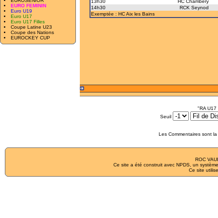
EUROSENIOR
13h30
HC Chambéry
EURO FEMININ
14h30
RCK Seynod
Euro U19
Exemptée : HC Aix les Bains
Euro U17
Euro U17 Filles
Coupe Latine U23
Coupe des Nations
EUROCKEY CUP
"RA U17 
Seuil
Les Commentaires sont la 
ROC VAUL
Ce site a été construit avec
NPDS
, un système
Ce site utilis