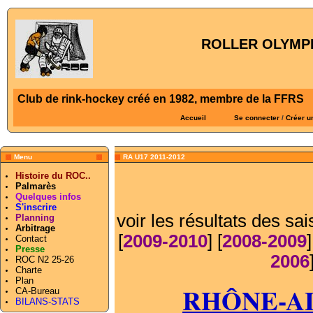
ROLLER OLYMPI
Club de rink-hockey créé en 1982, membre de la FFRS
Accueil
Se connecter
/
Créer u
Menu
RA U17 2011-2012
Histoire du ROC..
Palmarès
Quelques infos
S'inscrire
voir les résultats des sa
Planning
Arbitrage
[
2009-2010
] [
2008-2009
]
Contact
Presse
2006
ROC N2 25-26
Charte
Plan
RHÔNE-ALP
CA-Bureau
BILANS-STATS