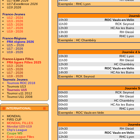
U17-Elite 2026
U17-Excellence 2026
Exemptée : RHC Lyon
U19 2026
France-Jeunes
Journée
U12 - 2024
10h30
ROC Vaulx-en-Velin
U13 - 2026
11h30
RCK Seynod
U15 - 2026
U17 - 2026
12h30
HC Aix les Bains
U19 - 2026
13h30
RH Gleizé
14h30
RHC Lyon
France-Régions
Exemptée : HC Chambéry
FRA régions 2026
U15 – 2026
U17 - 2026
U19 - 2026
Journée 4 l
10h30
RHC Lyon
France-Ligues Filles
11h30
RH Gleizé
FRA ligues Filles 2025
12h30
HC Chambéry
U13 - 2026
13h30
ROC Vaulx-en-Velin
U15 - 2026
14h30
HC Aix les Bains
U17 - 2026
U19 - 2026
Exemptée : RCK Seynod
Tournois Jeunes
Tournois ROC 2018
Tournois U13
Journée 5
Tournois U15
00h00
RCK Seynod
Tournoi u11 2012
00h00
RH Gleizé
Tournoi U11 2008
00h00
HC Chambéry
00h00
HC Aix les Bains
INTERNATIONAL
00h00
RHC Lyon
Exemptée : ROC Vaulx-en-Velin
MONDIAL
FIRS CUP
MONDIAL FILLES
Journée
Mondial U20-U19
10h30
RH Gleizé
Chp's League
11h30
ROC Vaulx-en-Velin
Coupe WS
Euro League Filles
12h30
RHC Lyon