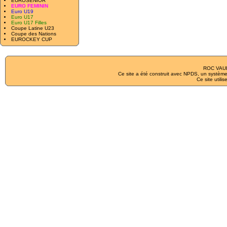
EUROSENIOR
EURO FEMININ
Euro U19
Euro U17
Euro U17 Filles
Coupe Latine U23
Coupe des Nations
EUROCKEY CUP
ROC VAUL
Ce site a été construit avec
NPDS
, un système
Ce site utilis