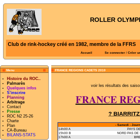
ROLLER OLYMPI
Club de rink-hockey créé en 1982, membre de la FFRS
Accueil
Se connecter
/
Créer u
Menu
FRANCE REGIONS CADETS 2010
Histoire du ROC..
Palmarès
voir les résultats des sais
Quelques infos
S'inscrire
FRANCE REG
Planning
Arbitrage
Contact
Presse
? BIARRITZ 
ROC N2 25-26
Charte
Plan
- Samedi - Journ
14h00 A
PAYS DE
CA-Bureau
15h00 B
NORD PAS DE 
BILANS-STATS
17h00 A
BR