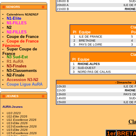
18h00 B
SUD
20h00 A
ILE DE 
SENIORS
21h00 B
RHONE
Calendriers N1N2N1F
N1-Elite
N1-FILLES
N2
Cl
N2-FILLES
Pl
Equipe
Po
Coupe de France
1
ILE DE FRANCE
5
Coupe de France
2
BRETAGNE
4
3
PAYS DE LOIRE
3
Féminine
Super Coupe de
France
Cl
N3 Sud-Est
Pl
Equipe
R1 AuRA
1
RHONE-ALPES
N3-Finales
2
SUD-OUEST
N3-Classements
3
NORD PAS DE CALAIS
N2-Finale
Accession N3-N2
- Dimanche - 
Coupe Ligue AuRA
10h30
ILE DE 
11h30
RHONE
13h00
PAYS DE
JEUNES
14h00
SUD
15h00
ILE DE 
AURA-Jeunes
U10 2023
U11-Elite 2026
Cla
U11 Excellence 2026
U13-Elite 2026
U13-Excellence 2026
U15-Elite 2026
1er
BRET
U15-Excellence 2026