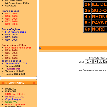
U17-Elite 2026
U17-Excellence 2026
2e
ILE D
U19 2026
3e
SUD-
France-Jeunes
U12 - 2024
4e
RHON
U13 - 2026
U15 - 2026
U17 - 2026
5e
PAYS 
U19 - 2026
6e
NORD 
France-Régions
FRA régions 2026
U15 – 2026
U17 - 2026
U19 - 2026
France-Ligues Filles
FRA ligues Filles 2025
U13 - 2026
U15 - 2026
U17 - 2026
"FRANCE REGIO
U19 - 2026
Tournois Jeunes
Seuil
Tournois ROC 2018
Tournois U13
Tournois U15
Les Commentaires sont la 
Tournoi u11 2012
Tournoi U11 2008
INTERNATIONAL
MONDIAL
FIRS CUP
MONDIAL FILLES
Mondial U20-U19
Chp's League
Coupe WS
Euro League Filles