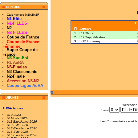
SENIORS
Calendriers N1N2N1F
N1-Elite
N1-FILLES
C
N2
Pl
Equipe
N2-FILLES
1
RH Gleizé
Coupe de France
2
RS Gujan-Mestras
Coupe de France
3
SHC Fontenay
Féminine
Super Coupe de
France
N3 Sud-Est
R1 AuRA
N3-Finales
N3-Classements
N2-Finale
Accession N3-N2
Coupe Ligue AuRA
JEUNES
"Accession
AURA-Jeunes
Seuil
U10 2023
U11-Elite 2026
Les Commentaires sont la 
U11 Excellence 2026
U13-Elite 2026
U13-Excellence 2026
U15-Elite 2026
U15-Excellence 2026