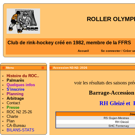
ROLLER OLYMPI
Club de rink-hockey créé en 1982, membre de la FFRS
Accueil
Se connecter
/
Créer u
Menu
Accession N3-N2- 2026
Histoire du ROC..
Palmarès
voir les résultats des saisons pré
Quelques infos
S'inscrire
Barrage-Accession 
Planning
Arbitrage
RH Gleizé et
Contact
Presse
ROC N2 25-26
Jou
Charte
RS Gujan-Mestras
Plan
RH Gleizé
CA-Bureau
SHC Fontenay
BILANS-STATS