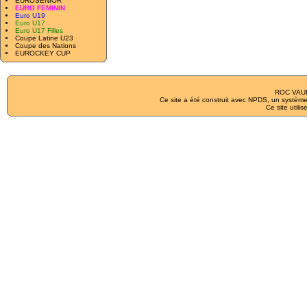
EUROSENIOR
EURO FEMININ
Euro U19
Euro U17
Euro U17 Filles
Coupe Latine U23
Coupe des Nations
EUROCKEY CUP
ROC VAUL
Ce site a été construit avec
NPDS
, un système
Ce site utilis