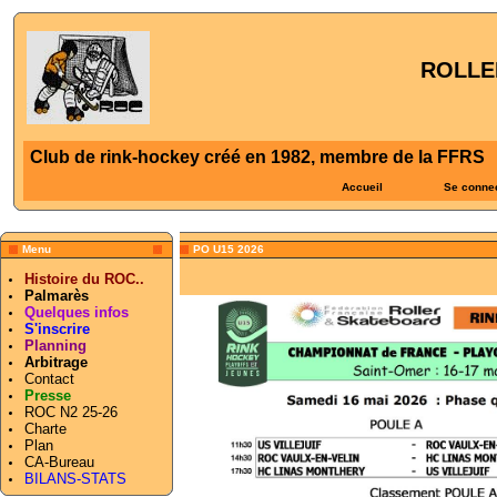
ROLLE
Club de rink-hockey créé en 1982, membre de la FFRS
Accueil
Se conne
Menu
PO U15 2026
Histoire du ROC..
Palmarès
Quelques infos
S'inscrire
Planning
Arbitrage
Contact
Presse
ROC N2 25-26
Charte
Plan
CA-Bureau
BILANS-STATS