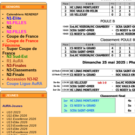
SENIORS
Calendriers N1N2N1F
N1-Elite
N1-FILLES
N2
N2-FILLES
Coupe de France
Coupe de France
Féminine
Super Coupe de
France
N3 Sud-Est
R1 AuRA
N3-Finales
N3-Classements
N2-Finale
Accession N3-N2
Coupe Ligue AuRA
JEUNES
AURA-Jeunes
U10 2023
U11-Elite 2026
U11 Excellence 2026
U13-Elite 2026
U13-Excellence 2026
U15-Elite 2026
U15-Excellence 2026