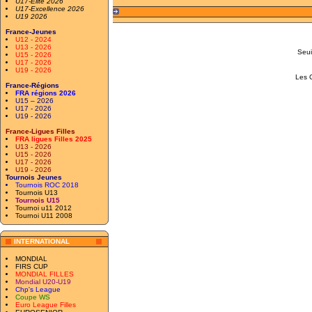
U17-Elite 2026
U17-Excellence 2026
U19 2026
France-Jeunes
U12 - 2024
U13 - 2026
Seui
U15 - 2026
U17 - 2026
U19 - 2026
Les C
France-Régions
FRA régions 2026
U15 – 2026
U17 - 2026
U19 - 2026
France-Ligues Filles
FRA ligues Filles 2025
U13 - 2026
U15 - 2026
U17 - 2026
U19 - 2026
Tournois Jeunes
Tournois ROC 2018
Tournois U13
Tournois U15
Tournoi u11 2012
Tournoi U11 2008
INTERNATIONAL
MONDIAL
FIRS CUP
MONDIAL FILLES
Mondial U20-U19
Chp's League
Coupe WS
Euro League Filles