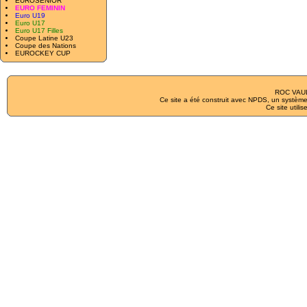
EUROSENIOR
EURO FEMININ
Euro U19
Euro U17
Euro U17 Filles
Coupe Latine U23
Coupe des Nations
EUROCKEY CUP
ROC VAUL
Ce site a été construit avec
NPDS
, un système
Ce site utilis