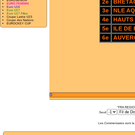
EUROSENIOR
2e
BRETA
EURO FEMININ
Euro U19
3e
NLE AQ
Euro U17
Euro U17 Filles
Coupe Latine U23
4e
HAUTS 
Coupe des Nations
EUROCKEY CUP
5e
ILE DE
6e
AUVER
"FRA REGION
Seuil
Les Commentaires sont la 