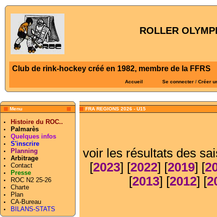
ROLLER OLYMPI
Club de rink-hockey créé en 1982, membre de la FFRS
Accueil
Se connecter
/
Créer u
Menu
FRA REGIONS 2026 - U15
Histoire du ROC..
Palmarès
Quelques infos
S'inscrire
voir les résultats des sa
Planning
Arbitrage
[
2023
] [
2022
] [
2019
] [
2
Contact
Presse
[
2013
] [
2012
] [
2
ROC N2 25-26
Charte
Plan
CA-Bureau
BILANS-STATS