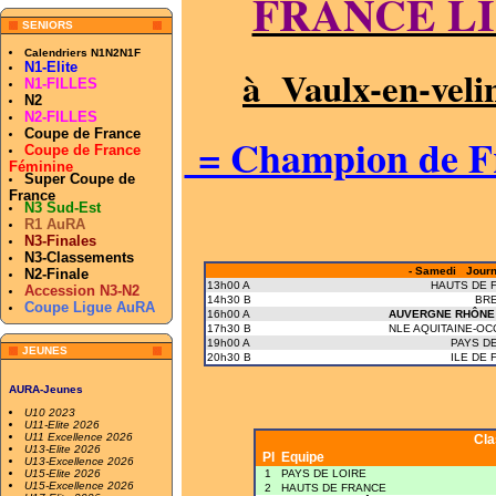
FRANCE LIG
SENIORS
Calendriers N1N2N1F
N1-Elite
à Vaulx-en-veli
N1-FILLES
N2
N2-FILLES
Coupe de France
= Champion de Fr
Coupe de France
Féminine
Super Coupe de
France
N3 Sud-Est
R1 AuRA
N3-Finales
N3-Classements
- Samedi Journé
N2-Finale
13h00 A
HAUTS DE 
Accession N3-N2
14h30 B
BR
Coupe Ligue AuRA
16h00 A
AUVERGNE RHÔNE
17h30 B
NLE AQUITAINE-OC
19h00 A
PAYS DE
JEUNES
20h30 B
ILE DE 
AURA-Jeunes
U10 2023
U11-Elite 2026
U11 Excellence 2026
Cl
U13-Elite 2026
Pl
Equipe
U13-Excellence 2026
U15-Elite 2026
1
PAYS DE LOIRE
U15-Excellence 2026
2
HAUTS DE FRANCE