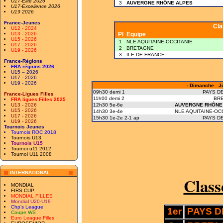
U17-Elite 2026
3
AUVERGNE RHÔNE ALPES
U17-Excellence 2026
U19 2026
France-Jeunes
Cl
U12 - 2024
U13 - 2026
Pl
Equipe
U15 - 2026
1
NLE AQUITAINE-OCCITANIE
U17 - 2026
2
BRETAGNE
U19 - 2026
3
ILE DE FRANCE
France-Régions
FRA régions 2026
U15 – 2026
U17 - 2026
U19 - 2026
- Dimanche Jo
09h30 demi 1
PAYS DE
France-Ligues Filles
11h00 demi 2
BR
FRA ligues Filles 2025
U13 - 2026
12h30 5e-6e
AUVERGNE RHÔNE
U15 - 2026
14h30 3e-4e
NLE AQUITAINE-OC
U17 - 2026
15h30 1e-2e 2-1 ap
PAYS DE
U19 - 2026
Tournois Jeunes
Tournois ROC 2018
Tournois U13
Tournois U15
Tournoi u11 2012
Tournoi U11 2008
INTERNATIONAL
Class
MONDIAL
FIRS CUP
MONDIAL FILLES
Mondial U20-U19
Chp's League
1er
PAYS D
Coupe WS
Euro League Filles