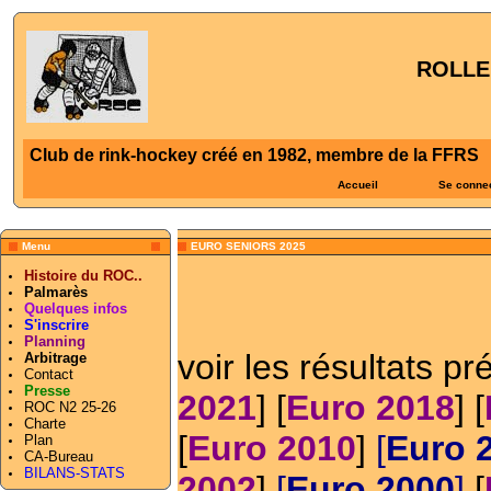
ROLLE
Club de rink-hockey créé en 1982, membre de la FFRS
Accueil
Se conne
Menu
EURO SENIORS 2025
Histoire du ROC..
Palmarès
Quelques infos
S'inscrire
Planning
voir les résultats pr
Arbitrage
Contact
Presse
2021
] [
Euro 2018
] [
ROC N2 25-26
Charte
[
Euro 2010
]
[
Euro 
Plan
CA-Bureau
BILANS-STATS
2002
]
[
Euro 2000
]
[