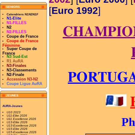
SENIORS
[
Euro 1992
]
Calendriers N1N2N1F
N1-Elite
CHAMPION
N1-FILLES
N2
N2-FILLES
Coupe de France
Coupe de France
Féminine
Super Coupe de
France
N3 Sud-Est
R1 AuRA
N3-Finales
PORTUGAL
N3-Classements
N2-Finale
Accession N3-N2
Coupe Ligue AuRA
JEUNES
AURA-Jeunes
U10 2023
U11-Elite 2026
Ph
U11 Excellence 2026
U13-Elite 2026
U13-Excellence 2026
U15-Elite 2026
U15-Excellence 2026