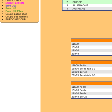
EUROSENIOR
2
SUISSE
EURO FEMININ
3
ALLEMAGNE
Euro U19
Euro U17
4
AUTRICHE
Euro U17 Filles
Coupe Latine U23
Coupe des Nations
EUROCKEY CUP
11h00
15h00
18h00
21h45
11h00 5e-8e
15h00 5e-8e tab 2-3
18h00 1er-4e
21h15 1er-4etab 2-3
11h00 7e-8e
15h00 5e-6e
18h00 3e-4e
21h45 1er-2e