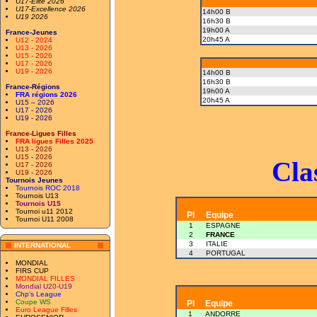
U17-Elite 2026
U17-Excellence 2026
14h00 B
U19 2026
16h30 B
19h00 A
France-Jeunes
20h45 A
U12 - 2024
U13 - 2026
U15 - 2026
U17 - 2026
U19 - 2026
14h00 B
16h30 B
France-Régions
19h00 A
FRA régions 2026
20h45 A
U15 – 2026
U17 - 2026
U19 - 2026
France-Ligues Filles
FRA ligues Filles 2025
U13 - 2026
U15 - 2026
Cla
U17 - 2026
U19 - 2026
Tournois Jeunes
Tournois ROC 2018
Tournois U13
Tournois U15
Tournoi u11 2012
Pl
Equipe
Tournoi U11 2008
1
ESPAGNE
2
FRANCE
3
ITALIE
INTERNATIONAL
4
PORTUGAL
MONDIAL
FIRS CUP
MONDIAL FILLES
Mondial U20-U19
Chp's League
Coupe WS
Pl
Equipe
Euro League Filles
1
ANDORRE